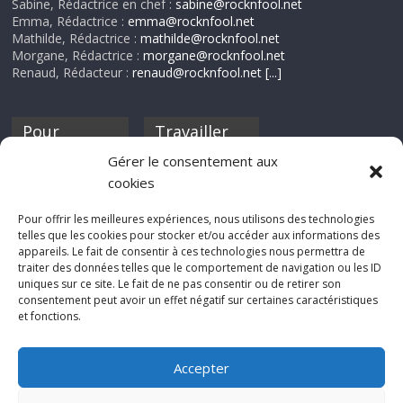
Sabine, Rédactrice en chef :
sabine@rocknfool.net
Emma, Rédactrice :
emma@rocknfool.net
Mathilde, Rédactrice :
mathilde@rocknfool.net
Morgane, Rédactrice :
morgane@rocknfool.net
Renaud, Rédacteur :
renaud@rocknfool.net
[...]
Pour
Travailler
nourrir ta
pour nous ?
Gérer le consentement aux
discothèque
cookies
Si tu souhaites
contribuer à
Pour offrir les meilleures expériences, nous utilisons des technologies
Rocknfool, n'hésite
telles que les cookies pour stocker et/ou accéder aux informations des
pas à nous envoyer
appareils. Le fait de consentir à ces technologies nous permettra de
tes chroniques de
traiter des données telles que le comportement de navigation ou les ID
concerts, de films,
uniques sur ce site. Le fait de ne pas consentir ou de retirer son
séries ou des billets
consentement peut avoir un effet négatif sur certaines caractéristiques
d'humeur :
et fonctions.
sabine@rocknfool.
net
Accepter