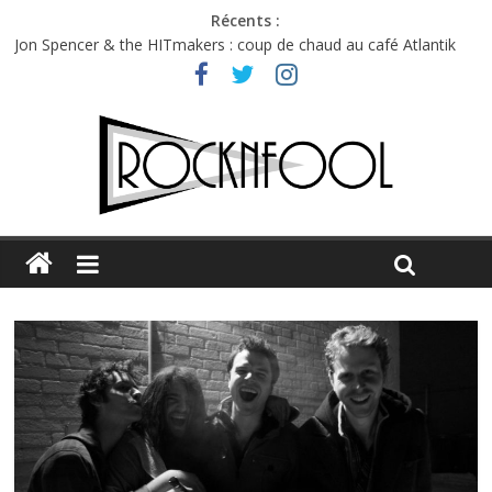
Récents :
Jon Spencer & the HITmakers : coup de chaud au café Atlantik
Hellfest 2026 vendredi : température et émotions en hausse
Hellfest 2026 jeudi : impossible de choisir entre chaleur et bonne
humeur
Première édition du Midgard Festival : entre bière, métal et
tatouages
Charlie Puth à l’Olympia : la leçon de pop du Professeur Puth