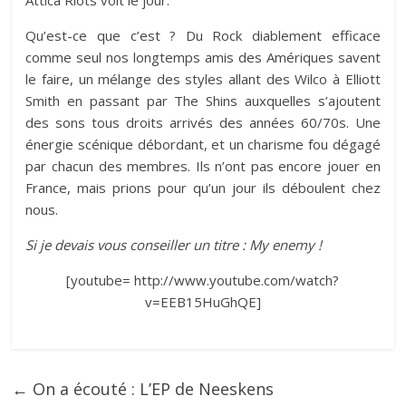
Attica Riots voit le jour.
Qu’est-ce que c’est ? Du Rock diablement efficace
comme seul nos longtemps amis des Amériques savent
le faire, un mélange des styles allant des Wilco à Elliott
Smith en passant par The Shins auxquelles s’ajoutent
des sons tous droits arrivés des années 60/70s. Une
énergie scénique débordant, et un charisme fou dégagé
par chacun des membres. Ils n’ont pas encore jouer en
France, mais prions pour qu’un jour ils déboulent chez
nous.
Si je devais vous conseiller un titre : My enemy !
[youtube= http://www.youtube.com/watch?
v=EEB15HuGhQE]
←
On a écouté : L’EP de Neeskens