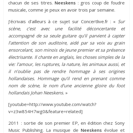
chacun de ses titres.
Neeskens
: gros coup de foudre
musicale, comme je peux en avoir trois par semaine.
J’écrivais d’ailleurs à ce sujet sur
Concertlive.fr
: «
Sur
scène, c’est avec une facilité déconcertante et
accompagné de sa seule guitare qu’il parvient à capter
l’attention de son auditoire, aidé par sa voix au grain
ensorcelant, son minois de jeune premier et sa présence
électrisante. Il chante en anglais, les choses simples de la
vie: l’amour, les ruptures, la nature, les animaux aussi, et
il n’oublie pas de rendre hommage à ses origines
hollandaises. Hommage qu’il rend en prenant comme
nom de scène, le nom d’une ancienne gloire du foot
hollandais Johan Neeskens.
»
[youtube=http://www.youtube.com/watch?
v=z3w854H7wg0&feature=related]
2011 : sortie de son premier EP, en édition chez Sony
Music Publishing. La musique de
Neeskens
évolue et