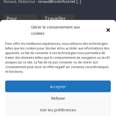
Renaud, Rédacteur :
renaud@rocknfool.net
[...]
Pour
Travailler
nourrir ta
pour nous ?
Gérer le consentement aux
discothèque
cookies
Si tu souhaites
contribuer à
Pour offrir les meilleures expériences, nous utilisons des technologies
Rocknfool, n'hésite
telles que les cookies pour stocker et/ou accéder aux informations des
pas à nous envoyer
appareils. Le fait de consentir à ces technologies nous permettra de
tes chroniques de
traiter des données telles que le comportement de navigation ou les ID
concerts, de films,
uniques sur ce site. Le fait de ne pas consentir ou de retirer son
séries ou des billets
consentement peut avoir un effet négatif sur certaines caractéristiques
d'humeur :
et fonctions.
sabine@rocknfool.
net
Accepter
Refuser
Voir les préférences