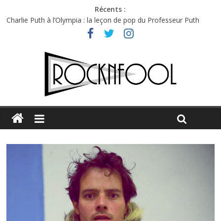
Récents :
Charlie Puth à l’Olympia : la leçon de pop du Professeur Puth
Festival Triptyque : un nouveau festival de musique indépendant
à Montréal
Hellfest 2026 vendredi : température et émotions en hausse
Hellfest 2026 jeudi : impossible de choisir entre chaleur et bonne
humeur
Première édition du Midgard Festival : entre bière, métal et
tatouages