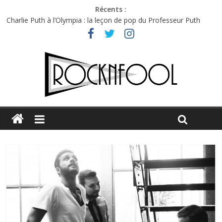
Récents :
Charlie Puth à l’Olympia : la leçon de pop du Professeur Puth
Festival Triptyque : un nouveau festival de musique indépendant
à Montréal
Hellfest 2026 vendredi : température et émotions en hausse
Hellfest 2026 jeudi : impossible de choisir entre chaleur et bonne
humeur
Première édition du Midgard Festival : entre bière, métal et
tatouages