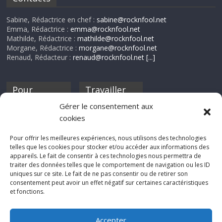
Sabine, Rédactrice en chef :
sabine@rocknfool.net
Emma, Rédactrice :
emma@rocknfool.net
Mathilde, Rédactrice :
mathilde@rocknfool.net
Morgane, Rédactrice :
morgane@rocknfool.net
Renaud, Rédacteur :
renaud@rocknfool.net
[...]
Pour
Travailler
nourrir ta
pour nous ?
Gérer le consentement aux
discothèque
cookies
Si tu souhaites
contribuer à
Pour offrir les meilleures expériences, nous utilisons des technologies
Rocknfool, n'hésite
telles que les cookies pour stocker et/ou accéder aux informations des
pas à nous envoyer
appareils. Le fait de consentir à ces technologies nous permettra de
tes chroniques de
traiter des données telles que le comportement de navigation ou les ID
concerts, de films,
uniques sur ce site. Le fait de ne pas consentir ou de retirer son
séries ou des billets
consentement peut avoir un effet négatif sur certaines caractéristiques
d'humeur :
et fonctions.
sabine@rocknfool.
net
Accepter