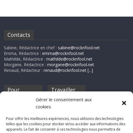
Contacts
Sabine, Rédactrice en chef :
sabine@rocknfool.net
Emma, Rédactrice :
emma@rocknfool.net
Mathilde, Rédactrice :
mathilde@rocknfool.net
Morgane, Rédactrice :
morgane@rocknfool.net
Renaud, Rédacteur :
renaud@rocknfool.net
[...]
Pour
Travailler
nourrir ta
pour nous ?
Gérer le consentement aux
discothèque
cookies
Si tu souhaites
contribuer à
Pour offrir les meilleures expériences, nous utilisons des technologies
Rocknfool, n'hésite
telles que les cookies pour stocker et/ou accéder aux informations des
pas à nous envoyer
appareils. Le fait de consentir à ces technologies nous permettra de
tes chroniques de