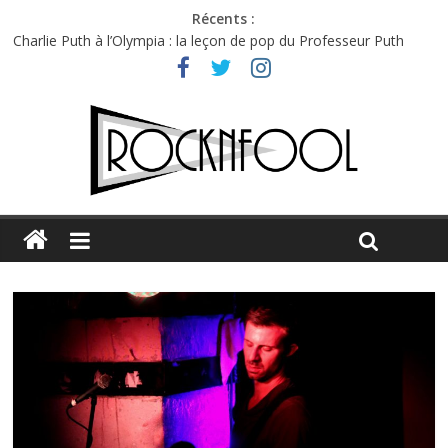
Récents :
Charlie Puth à l’Olympia : la leçon de pop du Professeur Puth
Festival Triptyque : un nouveau festival de musique indépendant
à Montréal
Hellfest 2026 vendredi : température et émotions en hausse
Hellfest 2026 jeudi : impossible de choisir entre chaleur et bonne
humeur
Première édition du Midgard Festival : entre bière, métal et
tatouages