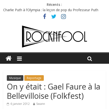
Récents :
Charlie Puth à l’Olympia : la leçon de pop du Professeur Puth
Festival Triptyque : un nouveau festival de musique indépendant
à Montréal
Hellfest 2026 vendredi : température et émotions en hausse
Hellfest 2026 jeudi : impossible de choisir entre chaleur et bonne
humeur
Première édition du Midgard Festival : entre bière, métal et
tatouages
Musique
Reportage
On y était : Gael Faure à la
Bellevilloise (Folkfest)
6 janvier 2012
Swann