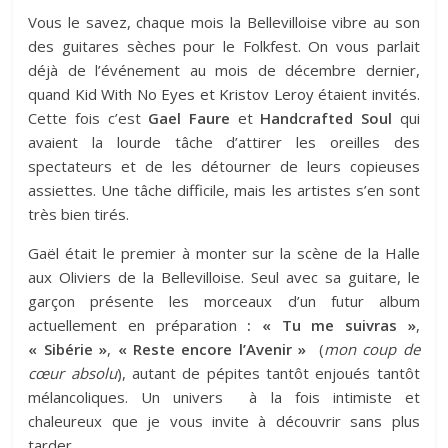
Vous le savez, chaque mois la Bellevilloise vibre au son
des guitares sèches pour le Folkfest. On vous parlait
déjà de l’événement au mois de décembre dernier,
quand
Kid With No Eyes et Kristov Leroy
étaient invités.
Cette fois c’est
Gael Faure
et
Handcrafted Soul
qui
avaient la lourde tâche d’attirer les oreilles des
spectateurs et de les détourner de leurs copieuses
assiettes. Une tâche difficile, mais les artistes s’en sont
très bien tirés.
Gaël était le premier à monter sur la scène de la Halle
aux Oliviers de la Bellevilloise. Seul avec sa guitare, le
garçon présente les morceaux d’un futur album
actuellement en préparation
: « Tu me suivras »
,
« Sibérie »
,
« Reste encore l’Avenir »
(
mon coup de
cœur absolu
), autant de pépites tantôt enjoués tantôt
mélancoliques. Un univers à la fois intimiste et
chaleureux que je vous invite à découvrir sans plus
tarder.