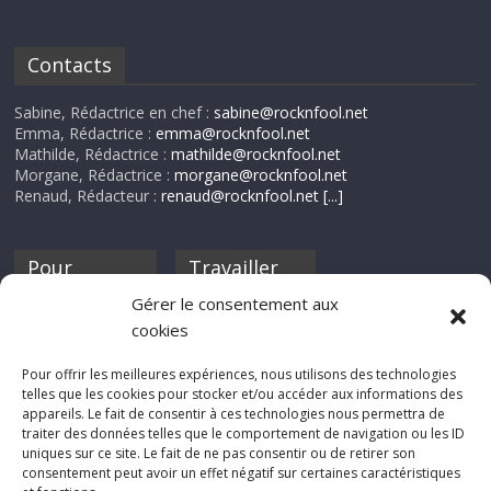
Contacts
Sabine, Rédactrice en chef :
sabine@rocknfool.net
Emma, Rédactrice :
emma@rocknfool.net
Mathilde, Rédactrice :
mathilde@rocknfool.net
Morgane, Rédactrice :
morgane@rocknfool.net
Renaud, Rédacteur :
renaud@rocknfool.net
[...]
Pour
Travailler
nourrir ta
pour nous ?
Gérer le consentement aux
discothèque
cookies
Si tu souhaites
contribuer à
Pour offrir les meilleures expériences, nous utilisons des technologies
Rocknfool, n'hésite
telles que les cookies pour stocker et/ou accéder aux informations des
pas à nous envoyer
appareils. Le fait de consentir à ces technologies nous permettra de
tes chroniques de
traiter des données telles que le comportement de navigation ou les ID
concerts, de films,
uniques sur ce site. Le fait de ne pas consentir ou de retirer son
séries ou des billets
consentement peut avoir un effet négatif sur certaines caractéristiques
d'humeur :