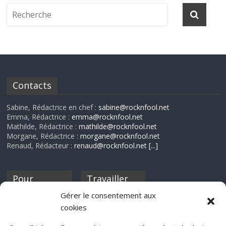
Contacts
Sabine, Rédactrice en chef :
sabine@rocknfool.net
Emma, Rédactrice :
emma@rocknfool.net
Mathilde, Rédactrice :
mathilde@rocknfool.net
Morgane, Rédactrice :
morgane@rocknfool.net
Renaud, Rédacteur :
renaud@rocknfool.net
[...]
Pour
Travailler
nourrir ta
pour nous ?
Gérer le consentement aux
discothèque
cookies
Si tu souhaites
contribuer à