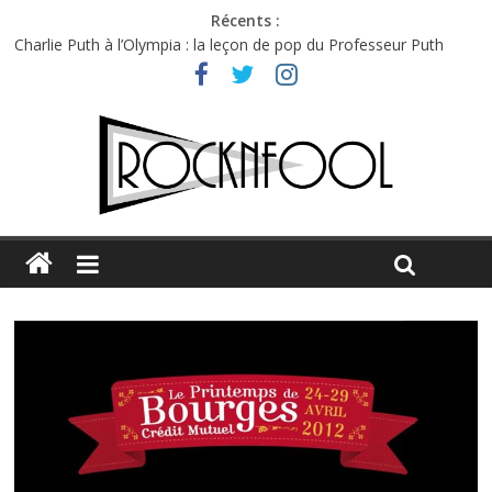
Récents :
Charlie Puth à l’Olympia : la leçon de pop du Professeur Puth
Festival Triptyque : un nouveau festival de musique indépendant
à Montréal
Hellfest 2026 vendredi : température et émotions en hausse
Hellfest 2026 jeudi : impossible de choisir entre chaleur et bonne
humeur
Première édition du Midgard Festival : entre bière, métal et
tatouages