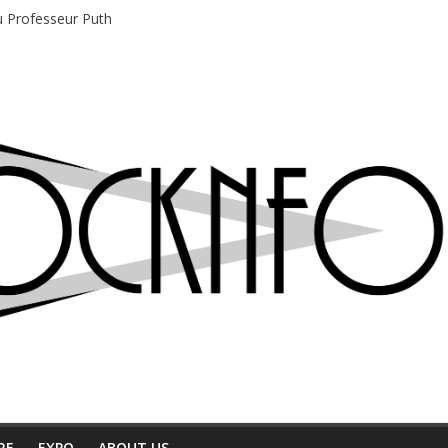
du Professeur Puth
e musique indépendant à Montréal
motions en hausse
 entre chaleur et bonne humeur
e bière, métal et tatouages
RE
EXPO
ABOUT US