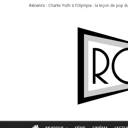
Récents :
Charlie Puth à l’Olympia : la leçon de pop 
Festival Triptyque : un nouveau festival d
Hellfest 2026 vendredi : température et é
Hellfest 2026 jeudi : impossible de choisir
Première édition du Midgard Festival : entr
MUSIQUE
SÉRIE
CINÉMA
LECTU