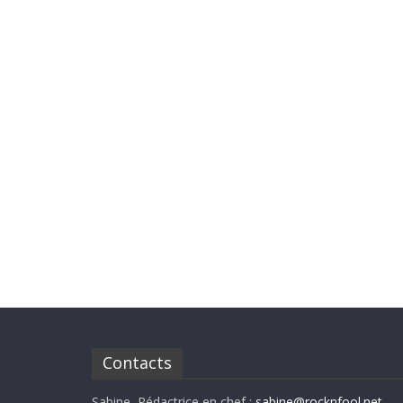
Contacts
Sabine, Rédactrice en chef :
sabine@rocknfool.net