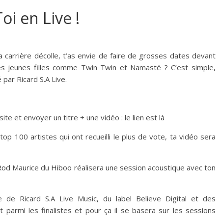
oi en Live !
a carrière décolle, t’as envie de faire de grosses dates devant
 les jeunes filles comme Twin Twin et Namasté ? C’est simple,
é par Ricard S.A Live.
e site et envoyer un titre + une vidéo :
le lien est là
top 100 artistes qui ont recueilli le plus de vote, ta vidéo sera
, Rod Maurice du Hiboo réalisera une session acoustique avec ton
e de Ricard S.A Live Music, du label Believe Digital et des
at parmi les finalistes et pour ça il se basera sur les sessions