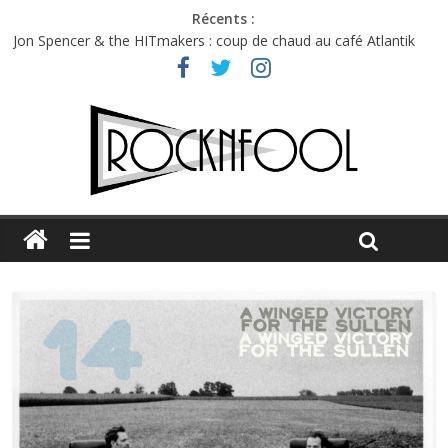
Récents :
Jon Spencer & the HITmakers : coup de chaud au café Atlantik
Hellfest 2026 vendredi : température et émotions en hausse
Hellfest 2026 jeudi : impossible de choisir entre chaleur et bonne
humeur
Première édition du Midgard Festival : entre bière, métal et
tatouages
Charlie Puth à l’Olympia : la leçon de pop du Professeur Puth