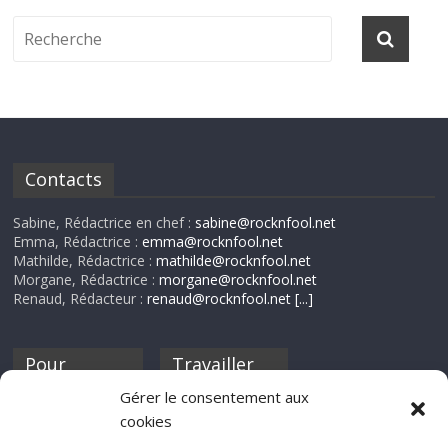
Contacts
Sabine, Rédactrice en chef :
sabine@rocknfool.net
Emma, Rédactrice :
emma@rocknfool.net
Mathilde, Rédactrice :
mathilde@rocknfool.net
Morgane, Rédactrice :
morgane@rocknfool.net
Renaud, Rédacteur :
renaud@rocknfool.net
[...]
Pour
Travailler
nourrir ta
pour nous ?
Gérer le consentement aux
discothèque
cookies
Si tu souhaites
contribuer à