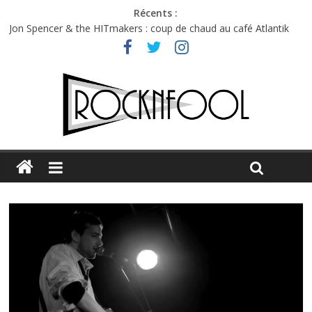
Récents :
Jon Spencer & the HITmakers : coup de chaud au café Atlantik
Hellfest 2026 vendredi : température et émotions en hausse
Hellfest 2026 jeudi : impossible de choisir entre chaleur et bonne
humeur
Première édition du Midgard Festival : entre bière, métal et
tatouages
Charlie Puth à l’Olympia : la leçon de pop du Professeur Puth