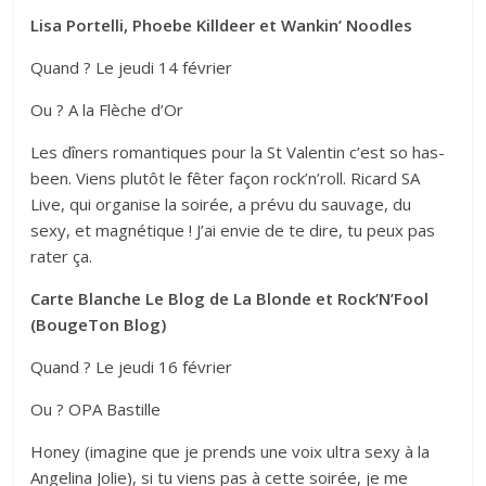
Lisa Portelli, Phoebe Killdeer et Wankin’ Noodles
Quand ? Le jeudi 14 février
Ou ? A la Flèche d’Or
Les dîners romantiques pour la St Valentin c’est so has-
been. Viens plutôt le fêter façon rock’n’roll. Ricard SA
Live, qui organise la soirée, a prévu du sauvage, du
sexy, et magnétique ! J’ai envie de te dire, tu peux pas
rater ça.
Carte Blanche Le Blog de La Blonde et Rock’N’Fool
(BougeTon Blog)
Quand ? Le jeudi 16 février
Ou ? OPA Bastille
Honey (imagine que je prends une voix ultra sexy à la
Angelina Jolie), si tu viens pas à cette soirée, je me