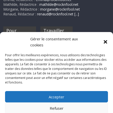
Mathilde, Rédactrice :
mathilde@rocknfool.net
Morgane, Rédactrice :
morgane@rocknfool.net
Renaud, Rédacteur :
renaud@rocknfool.net
[...]
Pour
Travailler
nourrir ta
pour nous ?
Gérer le consentement aux
discothèque
cookies
Si tu souhaites
contribuer à
Pour offrir les meilleures expériences, nous utilisons des technologies
Rocknfool, n'hésite
telles que les cookies pour stocker et/ou accéder aux informations des
pas à nous envoyer
appareils. Le fait de consentir à ces technologies nous permettra de
tes chroniques de
traiter des données telles que le comportement de navigation ou les ID
concerts, de films,
uniques sur ce site. Le fait de ne pas consentir ou de retirer son
séries ou des billets
consentement peut avoir un effet négatif sur certaines caractéristiques
d'humeur :
et fonctions.
sabine@rocknfool.
net
Accepter
Refuser