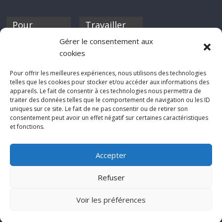
Pour
Travailler
nourrir ta
pour nous ?
Gérer le consentement aux
discothèque
cookies
Si tu souhaites
contribuer à
Pour offrir les meilleures expériences, nous utilisons des technologies
Rocknfool, n'hésite
telles que les cookies pour stocker et/ou accéder aux informations des
pas à nous envoyer
appareils. Le fait de consentir à ces technologies nous permettra de
tes chroniques de
traiter des données telles que le comportement de navigation ou les ID
concerts, de films,
uniques sur ce site. Le fait de ne pas consentir ou de retirer son
séries ou des billets
consentement peut avoir un effet négatif sur certaines caractéristiques
d'humeur :
et fonctions.
sabine@rocknfool.
net
Accepter
Refuser
Voir les préférences