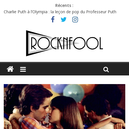
Récents :
Charlie Puth à l’Olympia : la leçon de pop du Professeur Puth
Festival Triptyque : un nouveau festival de musique indépendant
à Montréal
Hellfest 2026 vendredi : température et émotions en hausse
Hellfest 2026 jeudi : impossible de choisir entre chaleur et bonne
humeur
Première édition du Midgard Festival : entre bière, métal et
tatouages