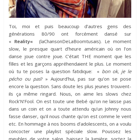
Toi, moi et puis beaucoup d’autres gens des
générations 80/90 ont forcément dansé sur
«
Reality
«
(laChansonDeLaBoomtusais). Le moment
slow, le presque quart d’heure américain où on l’on
danse joue contre joue. C’était THE moment que les
filles et les garçons appréhendaient le plus. Le moment
où tu te poses la question fatidique: «
bon ok, je le
pécho ou pas
? » Aujourd’hui, pas sur qu’on se pose
encore la question. Sans doute les plus jeunes trouvent-
ils ça même ringard. Nous, on aime les slows chez
Rock’N’Fool. On est toute une Bebé qu’on ne laisse pas
dans un coin et on a toute attendu qu’un Johnny nous
fasse danser, qu’il nous chante qu’on est comme le vent
etc. En hommage à nos booms d’adolescents, on a voulu
concocter une playlist spéciale slow. Poussez les
meubles de votre salon, baissez la lumière, sortez la