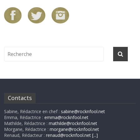
Contacts
Sabine, Rédactrice en chef :
sabine@rocknfool.net
Emma, Rédactrice :
emma@rocknfool.net
Mathilde, Rédactrice :
mathilde@rocknfool.net
Morgane, Rédactrice :
morgane@rocknfool.net
Renaud, Rédacteur :
renaud@rocknfool.net
[...]