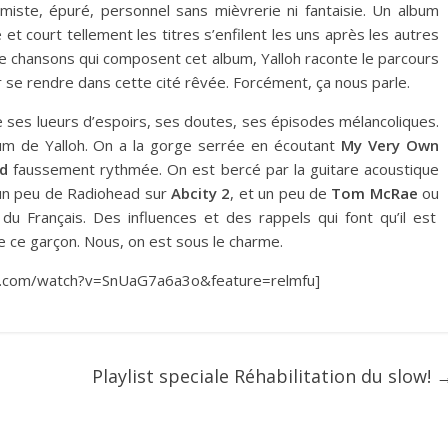
imiste, épuré, personnel sans mièvrerie ni fantaisie. Un album
et court tellement les titres s’enfilent les uns après les autres
ze chansons qui composent cet album, Yalloh raconte le parcours
ur se rendre dans cette cité rêvée. Forcément, ça nous parle.
 ses lueurs d’espoirs, ses doutes, ses épisodes mélancoliques.
bum de Yalloh. On a la gorge serrée en écoutant
My Very Own
nd
faussement rythmée. On est bercé par la guitare acoustique
n peu de Radiohead sur
Abcity 2
, et un peu de
Tom McRae
ou
du Français. Des influences et des rappels qui font qu’il est
 ce garçon. Nous, on est sous le charme.
e.com/watch?v=SnUaG7a6a3o&feature=relmfu]
Playlist speciale Réhabilitation du slow!