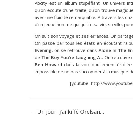
Abcity est un album stupéfiant. Un univers int
qu’on écoute d’une traite, qu’on trouve magique 
avec une fluidité remarquable. A travers les on
d’un jeune homme qui quitte sa vie, sa ville, po
On suit son voyage et ses errances. On partage
On passe par tous les états en écoutant l’al
Evening
, on se retrouve dans
Alone In The E
de
The Boy You’re Laughing At.
On retrouve u
Ben Howard
dans la voix doucement éraillée 
impossible de ne pas succomber à la musique de
[youtube=http://www.youtub
←
Un jour, j’ai kiffé Orelsan…