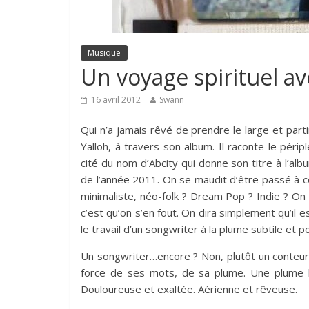
Musique
Un voyage spirituel av
16 avril 2012
Swann
Qui n’a jamais rêvé de prendre le large et parti
Yalloh, à travers son album. Il raconte le péri
cité du nom d’Abcity qui donne son titre à l’albu
de l’année 2011. On se maudit d’être passé à c
minimaliste, néo-folk ? Dream Pop ? Indie ? On n
c’est qu’on s’en fout. On dira simplement qu’il es
le travail d’un songwriter à la plume subtile et p
Un songwriter…encore ? Non, plutôt un conteur
force de ses mots, de sa plume. Une plume 
Douloureuse et exaltée. Aérienne et rêveuse.