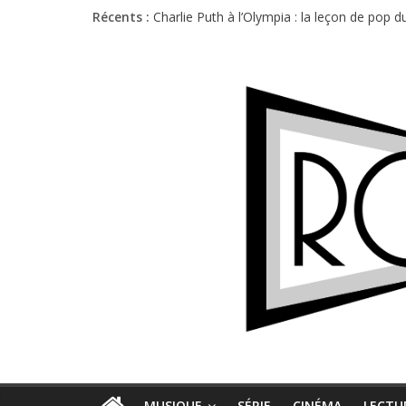
Récents :
Charlie Puth à l’Olympia : la leçon de pop 
Festival Triptyque : un nouveau festival d
Hellfest 2026 vendredi : température et é
Hellfest 2026 jeudi : impossible de choisir
Première édition du Midgard Festival : entr
MUSIQUE
SÉRIE
CINÉMA
LECTU