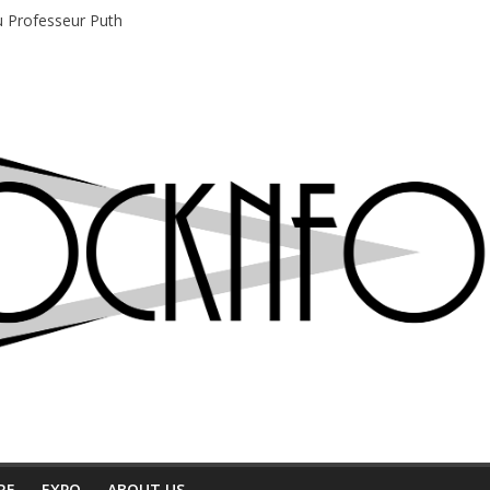
du Professeur Puth
e musique indépendant à Montréal
motions en hausse
 entre chaleur et bonne humeur
e bière, métal et tatouages
RE
EXPO
ABOUT US