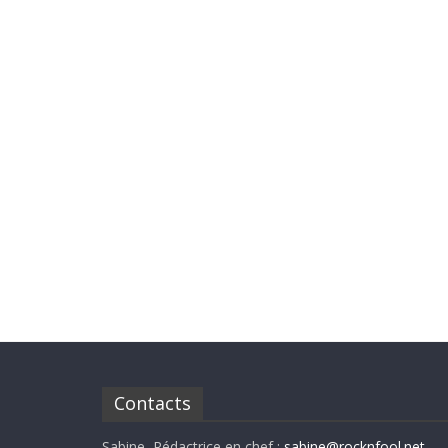
Contacts
Sabine, Rédactrice en chef :
sabine@rocknfool.net