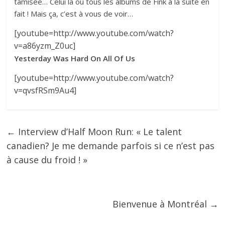
tamisée… Celui là ou tous les albums de Fink à la suite en
fait ! Mais ça, c’est à vous de voir…
[youtube=http://www.youtube.com/watch?
v=a86yzm_Z0uc]
Yesterday Was Hard On All Of Us
[youtube=http://www.youtube.com/watch?
v=qvsfRSm9Au4]
←
Interview d’Half Moon Run: « Le talent
canadien? Je me demande parfois si ce n’est pas
à cause du froid ! »
Bienvenue à Montréal
→