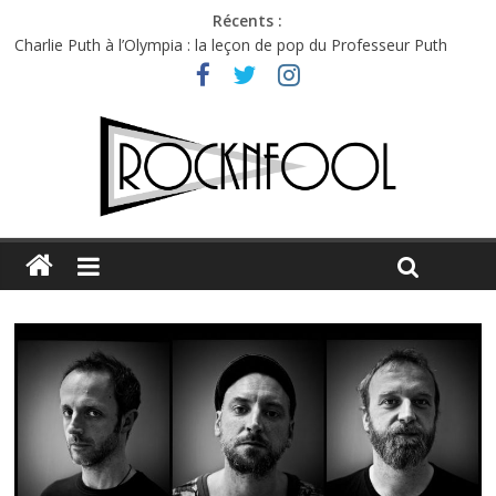
Récents :
Charlie Puth à l’Olympia : la leçon de pop du Professeur Puth
Festival Triptyque : un nouveau festival de musique indépendant
à Montréal
Hellfest 2026 vendredi : température et émotions en hausse
Hellfest 2026 jeudi : impossible de choisir entre chaleur et bonne
humeur
Première édition du Midgard Festival : entre bière, métal et
tatouages