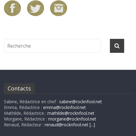
Contacts
Sabine, Rédactrice en chef :
sabine@rocknfool.net
Emma, Rédactrice :
emma@rocknfool.net
Mathilde, Rédactrice :
mathilde@rocknfool.net
Morgane, Rédactrice :
morgane@rocknfool.net
Renaud, Rédacteur :
renaud@rocknfool.net
[...]