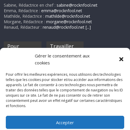
Sabine, Rédactrice en chef :
sabine@rocknfool.net
Emma, Rédactrice :
emma@rocknfool.net
Mathilde, Rédactrice :
mathilde@rocknfool.net
Morgane, Rédactrice :
morgane@rocknfool.net
Renaud, Rédacteur :
renaud@rocknfool.net
[...]
Pour
Travailler
nourrir ta
pour nous ?
Gérer le consentement aux
discothèque
cookies
Si tu souhaites
contribuer à
Pour offrir les meilleures expériences, nous utilisons des technologies
Rocknfool, n'hésite
telles que les cookies pour stocker et/ou accéder aux informations des
pas à nous envoyer
appareils. Le fait de consentir à ces technologies nous permettra de
tes chroniques de
traiter des données telles que le comportement de navigation ou les ID
concerts, de films,
uniques sur ce site. Le fait de ne pas consentir ou de retirer son
séries ou des billets
consentement peut avoir un effet négatif sur certaines caractéristiques
d'humeur :
et fonctions.
sabine@rocknfool.
net
Accepter