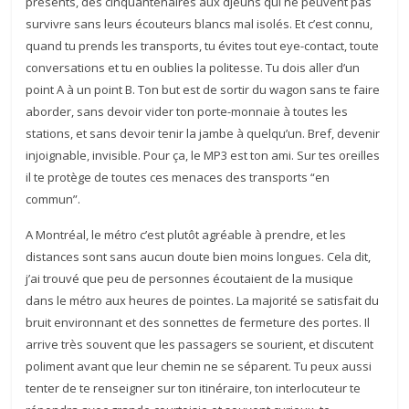
présents, des cinquantenaires aux djeuns qui ne peuvent pas
survivre sans leurs écouteurs blancs mal isolés. Et c’est connu,
quand tu prends les transports, tu évites tout eye-contact, toute
conversations et tu en oublies la politesse. Tu dois aller d’un
point A à un point B. Ton but est de sortir du wagon sans te faire
aborder, sans devoir vider ton porte-monnaie à toutes les
stations, et sans devoir tenir la jambe à quelqu’un. Bref, devenir
injoignable, invisible. Pour ça, le MP3 est ton ami. Sur tes oreilles
il te protège de toutes ces menaces des transports “en
commun”.
A Montréal, le métro c’est plutôt agréable à prendre, et les
distances sont sans aucun doute bien moins longues. Cela dit,
j’ai trouvé que peu de personnes écoutaient de la musique
dans le métro aux heures de pointes. La majorité se satisfait du
bruit environnant et des sonnettes de fermeture des portes. Il
arrive très souvent que les passagers se sourient, et discutent
poliment avant que leur chemin ne se séparent. Tu peux aussi
tenter de te renseigner sur ton itinéraire, ton interlocuteur te