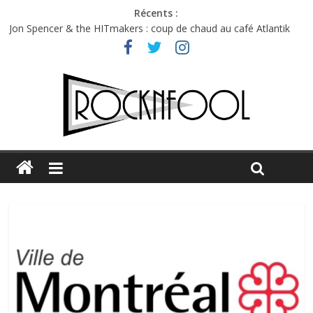
Récents :
Jon Spencer & the HITmakers : coup de chaud au café Atlantik
Hellfest 2026 vendredi : température et émotions en hausse
Hellfest 2026 jeudi : impossible de choisir entre chaleur et bonne
humeur
Première édition du Midgard Festival : entre bière, métal et
tatouages
Charlie Puth à l’Olympia : la leçon de pop du Professeur Puth