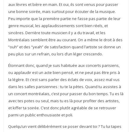
aux lèvres et bière en main. Et oui, ils sont venus pour passer
une bonne soirée, mais surtout pour écouter de la musique.
Peu importe que la première partie ne fasse pas partie de leur
genre musical, les applaudissements sont bien réels, et
sincères. Derrière toute musicien il y a du travail, et les
Montréalais semblent être au courant. On a même le droit à des
“ouh” et des “yeah” de satisfaction quand l’artiste se donne un
peu plus sur un refrain, ou lors d’un léger crescendo.
Étonnant
donc, quand je suis habituée aux concerts parisiens,
ou applaudir est un acte bien pensé, et ne peut pas être pris à
la légère. Et c’est sans parler des éclats de voix, assez mal vus
dans les salles parisiennes : tu te la pètes. Quand tu assistes à
un concert montréalais, c’est pour passer du bon temps. Tu es là
avec tes potes ou seul, mais tu es là pour profiter des artistes,
et kiffer ta soirée. C’est donc plutôt agréable de se retrouver
parmi un public enthousiaste et poli.
Quelqu’un vient délibérément se poser devant toi ? Tu lui tapes