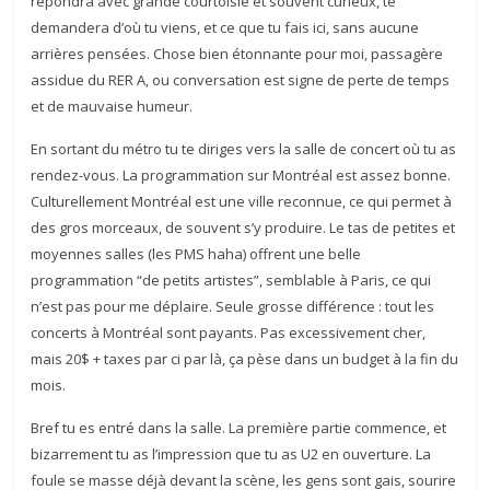
répondra avec grande courtoisie et souvent curieux, te
demandera d’où tu viens, et ce que tu fais ici, sans aucune
arrières pensées. Chose bien étonnante pour moi, passagère
assidue du RER A, ou conversation est signe de perte de temps
et de mauvaise humeur.
En sortant du métro tu te diriges vers la salle de concert où tu as
rendez-vous. La programmation sur Montréal est assez bonne.
Culturellement Montréal est une ville reconnue, ce qui permet à
des gros morceaux, de souvent s’y produire. Le tas de petites et
moyennes salles (les PMS haha) offrent une belle
programmation “de petits artistes”, semblable à Paris, ce qui
n’est pas pour me déplaire. Seule grosse différence : tout les
concerts à Montréal sont payants. Pas excessivement cher,
mais 20$ + taxes par ci par là, ça pèse dans un budget à la fin du
mois.
Bref tu es entré dans la salle. La première partie commence, et
bizarrement tu as l’impression que tu as U2 en ouverture. La
foule se masse déjà devant la scène, les gens sont gais, sourire