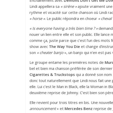
Enchaînement avec
Demons Don’t Get Me Do
Lindi appellera sa
« sirène »
ajoute vraiment une
rythme et vicacité sur cette chanson où Lindi ra
« horse »
. Le public répondra en choeur
« cheval 
« Is everyone having a très bien time ? »
demande 
nouer un lien entre elle et son public. Elle la
comme ça, juste parce que c’est l’un des mots fra
show avec
The Way You Die
et change d’instr
son
« cheater banjo
», un banjo qui n’en est pa
Le groupe entame les premières notes de
Murd
bel et bien ma chanson préférée de son dernie
Cigarettes & Truckstops
qui a donné son nom à
donc tout naturellement que Lindi nous fait une
elle. Lui c’est le Man in Black, elle la Woman i
deuxième reprise de Johnny. C’est bien son père 
Elle revient pour trois titres en bis. Une nouvel
announcement
» et
Mercedes Benz
reprise de J