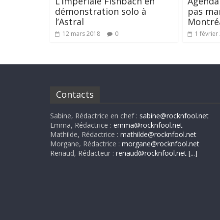
L’impériale Fishbach en
Agenda 
démonstration solo à
pas man
l’Astral
Montré
12 mars 2018
0
1 février
Contacts
Sabine, Rédactrice en chef :
sabine@rocknfool.net
Emma, Rédactrice :
emma@rocknfool.net
Mathilde, Rédactrice :
mathilde@rocknfool.net
Morgane, Rédactrice :
morgane@rocknfool.net
Renaud, Rédacteur :
renaud@rocknfool.net
[...]