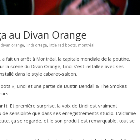
ega au Divan Orange
,
,
,
,
divan orange
lindi ortega
little red boots
montréal
a fait un arrêt à Montréal, la capitale mondiale de la poutine,
ur la scène du Divan Orange, Lindi s’est installée avec ses
stallé dans le style cabaret-saloon.
boots », Lindi et une partie de Dustin Bendall & The Smokes
eurs.
r It
. Et première surprise, la voix de Lindi est vraiment
u de sensibilité que dans ses enregistrements studio. L’alchimie
ute, ça se regarde, et le son produit est remarquable, tout se