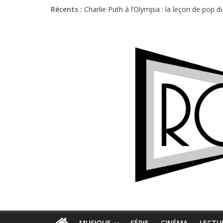
Récents :
Charlie Puth à l’Olympia : la leçon de pop 
Festival Triptyque : un nouveau festival d
Hellfest 2026 vendredi : température et é
Hellfest 2026 jeudi : impossible de choisir
Première édition du Midgard Festival : entr
MUSIQUE
SÉRIE
CINÉMA
LECTU