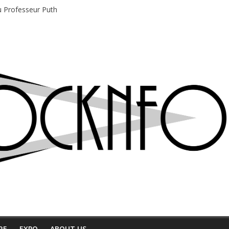
du Professeur Puth
e musique indépendant à Montréal
motions en hausse
 entre chaleur et bonne humeur
e bière, métal et tatouages
RE
EXPO
ABOUT US