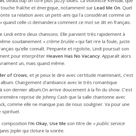
wn
, beaucoup un titre plus jazzy-blues. La violoniste Kendall, que
 touche fraîche et énergique, notamment sur
Lead Me On
. Quel
conte sa relation avec un petit-ami qui l’a considérait comme un
»
quand celle-ci demandera comment ce mot se dit en français.
Lindi entre deux chansons. Elle parvient très rapidement à
nce même soudainement
« crème brulée »
qui fait rire la foule, juste
nçais qu’elle connaît. Pimpante et rigolote, Lindi poursuit son
ument pour interpréter
Heaven Has No Vacancy
. Apparaît alors
s vraiment un, mais quand même.
er of Crows
, et je peux le dire avec certitude maintenant, c’est
r album. Changement d’ambiance avec le très romantique
 son dernier album.On arrive doucement à la fin du show. C’est
 première reprise de Johnny Cash que la salle chantonne avec
n Black, comme elle ne manque pas de nous souligner. Va pour une
spirituel.
le composition
I’m Okay
,
Use Me
son titre de
« public service
anis Joplin qui cloture la soirée.