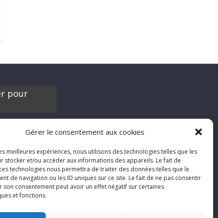
er pour
es contribuer à
Gérer le consentement aux cookies
'hésite pas à nous
chroniques de
les meilleures expériences, nous utilisons des technologies telles que les
films, séries ou
r stocker et/ou accéder aux informations des appareils. Le fait de
'humeur :
 ces technologies nous permettra de traiter des données telles que le
nfool.net
 de navigation ou les ID uniques sur ce site. Le fait de ne pas consentir
r son consentement peut avoir un effet négatif sur certaines
ques et fonctions.