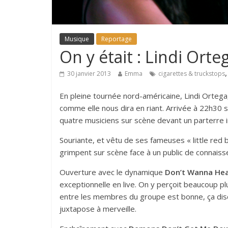
Musique
Reportage
On y était : Lindi Ort
30 janvier 2013
Emma
cigarettes & truckstops
En pleine tournée nord-américaine, Lindi Ortega, 
comme elle nous dira en riant. Arrivée à 22h30 s
quatre musiciens sur scène devant un parterre in
Souriante, et vêtu de ses fameuses « little red 
grimpent sur scène face à un public de connaiss
Ouverture avec le dynamique
Don’t Wanna Hea
exceptionnelle en live. On y perçoit beaucoup pl
entre les membres du groupe est bonne, ça disc
juxtapose à merveille.