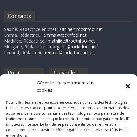
Contacts
Sabine, Rédactrice en chef :
sabine@rocknfool.net
Emma, Rédactrice :
emma@rocknfool.net
Mathilde, Rédactrice :
mathilde@rocknfool.net
Morgane, Rédactrice :
morgane@rocknfool.net
Renaud, Rédacteur :
renaud@rocknfool.net
[...]
Pour
Travailler
nourrir ta
pour nous ?
Gérer le consentement aux
discothèque
cookies
Si tu souhaites
contribuer à
Pour offrir les meilleures expériences, nous utilisons des technologies
Rocknfool, n'hésite
telles que les cookies pour stocker et/ou accéder aux informations des
pas à nous envoyer
appareils. Le fait de consentir à ces technologies nous permettra de
tes chroniques de
traiter des données telles que le comportement de navigation ou les ID
concerts, de films,
uniques sur ce site. Le fait de ne pas consentir ou de retirer son
séries ou des billets
consentement peut avoir un effet négatif sur certaines caractéristiques
d'humeur :
et fonctions.