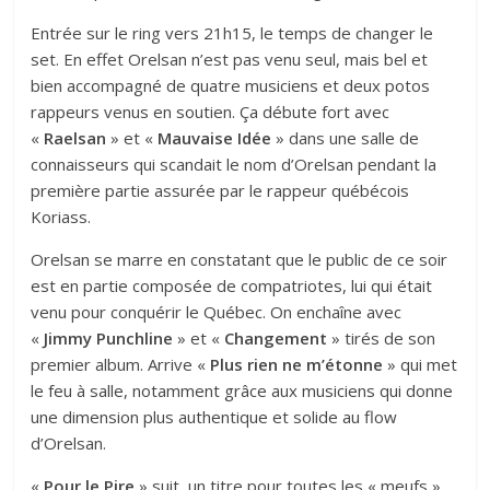
Entrée sur le ring vers 21h15, le temps de changer le
set. En effet Orelsan n’est pas venu seul, mais bel et
bien accompagné de quatre musiciens et deux potos
rappeurs venus en soutien. Ça débute fort avec
«
Raelsan
» et «
Mauvaise Idée
» dans une salle de
connaisseurs qui scandait le nom d’Orelsan pendant la
première partie assurée par le rappeur québécois
Koriass.
Orelsan se marre en constatant que le public de ce soir
est en partie composée de compatriotes, lui qui était
venu pour conquérir le Québec. On enchaîne avec
«
Jimmy Punchline
» et «
Changement
» tirés de son
premier album. Arrive «
Plus rien ne m’étonne
» qui met
le feu à salle, notamment grâce aux musiciens qui donne
une dimension plus authentique et solide au flow
d’Orelsan.
«
Pour le Pire
» suit, un titre pour toutes les « meufs »