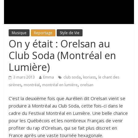
Musique
Reportage
Style de Vie
On y était : Orelsan au
Club Soda (Montréal en
Lumière)
,
,
3 mars 2013
Emma
club soda
koriass
le chant des
,
,
,
sirènes
montréal
montréal en lumière
orelsan
C’est la deuxième fois que Aurélien dit Orelsan vient se
produire à Montréal au Club Soda, cette fois-ci dans le
cadre du Festival Montréal en Lumière. Une belle chance
pour les Québécois et les nombreux Français de venir
profiter du rap d’Orelsan, qui se fait plus discret en
France après une vaste tournée hexagonale.