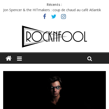
Récents :
Jon Spencer & the HITmakers : coup de chaud au café Atlantik
Hellfest 2026 vendredi : température et émotions en hausse
Hellfest 2026 jeudi : impossible de choisir entre chaleur et bonne
humeur
Première édition du Midgard Festival : entre bière, métal et
tatouages
Charlie Puth à l’Olympia : la leçon de pop du Professeur Puth