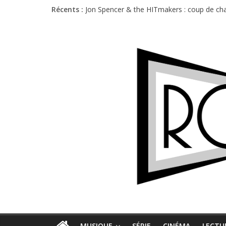
Récents :
Jon Spencer & the HITmakers : coup de cha
Hellfest 2026 vendredi : température et é
Hellfest 2026 jeudi : impossible de choisir
Première édition du Midgard Festival : entr
Charlie Puth à l’Olympia : la leçon de pop 
MUSIQUE
SÉRIE
CINÉMA
LECTU