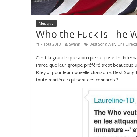
Musique
Who the Fuck Is The 
,
7 août 2013
Swann
Best Song Ever
One Direct
C’est la grande question que se pose les interna
Parce que leur groupe préféré s’est
beaucoup
u
Riley » pour leur nouvelle chanson « Best Song 
toute manière :
qui sont ces connards ?