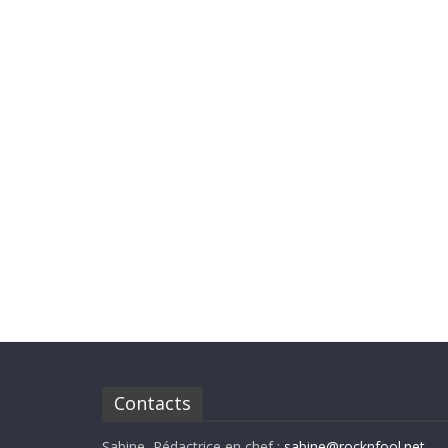
Contacts
Sabine, Rédactrice en chef :
sabine@rocknfool.net