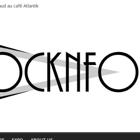
ud au café Atlantik
motions en hausse
 entre chaleur et bonne humeur
e bière, métal et tatouages
du Professeur Puth
RE
EXPO
ABOUT US