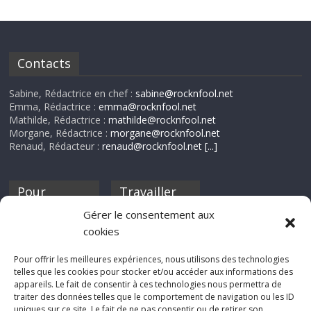
Contacts
Sabine, Rédactrice en chef :
sabine@rocknfool.net
Emma, Rédactrice :
emma@rocknfool.net
Mathilde, Rédactrice :
mathilde@rocknfool.net
Morgane, Rédactrice :
morgane@rocknfool.net
Renaud, Rédacteur :
renaud@rocknfool.net
[...]
Pour
Travailler
nourrir ta
pour nous ?
Gérer le consentement aux
discothèque
cookies
Si tu souhaites
contribuer à
Pour offrir les meilleures expériences, nous utilisons des technologies
Rocknfool, n'hésite
telles que les cookies pour stocker et/ou accéder aux informations des
pas à nous envoyer
appareils. Le fait de consentir à ces technologies nous permettra de
tes chroniques de
traiter des données telles que le comportement de navigation ou les ID
concerts, de films,
uniques sur ce site. Le fait de ne pas consentir ou de retirer son