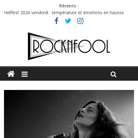
Récents :
Hellfest 2026 vendredi : température et émotions en hausse
Hellfest 2026 jeudi : impossible de choisir entre chaleur et bonne
humeur
Première édition du Midgard Festival : entre bière, métal et
tatouages
Charlie Puth à l’Olympia : la leçon de pop du Professeur Puth
Jon Spencer & the HITmakers : coup de chaud au café Atlantik