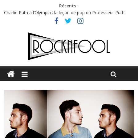
Récents :
Charlie Puth à l’Olympia : la leçon de pop du Professeur Puth
Festival Triptyque : un nouveau festival de musique indépendant
à Montréal
Hellfest 2026 vendredi : température et émotions en hausse
Hellfest 2026 jeudi : impossible de choisir entre chaleur et bonne
humeur
Première édition du Midgard Festival : entre bière, métal et
tatouages