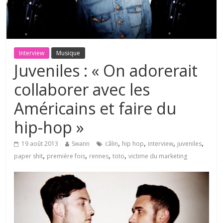
Interview
Musique
Juveniles : « On adorerait
collaborer avec les
Américains et faire du
hip-hop »
,
,
,
,
19 août 2013
Swann
câlin
hip hop
interview
juveniles
,
,
,
,
paper shit
première fois
rennes
toto
victime du marketing