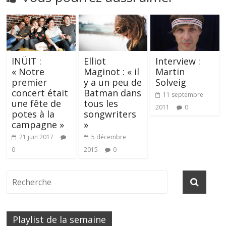
INÜIT :
Elliot
Interview :
« Notre
Maginot : « il
Martin
premier
y a un peu de
Solveig
concert était
Batman dans
11 septembre
une fête de
tous les
2011
0
potes à la
songwriters
campagne »
»
21 juin 2017
5 décembre
0
2015
0
Playlist de la semaine