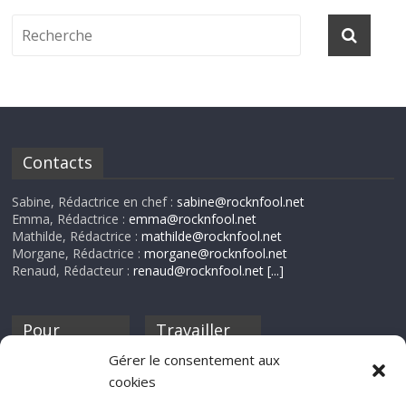
Contacts
Sabine, Rédactrice en chef :
sabine@rocknfool.net
Emma, Rédactrice :
emma@rocknfool.net
Mathilde, Rédactrice :
mathilde@rocknfool.net
Morgane, Rédactrice :
morgane@rocknfool.net
Renaud, Rédacteur :
renaud@rocknfool.net
[...]
Pour
Travailler
nourrir ta
pour nous ?
Gérer le consentement aux
discothèque
cookies
Si tu souhaites
contribuer à