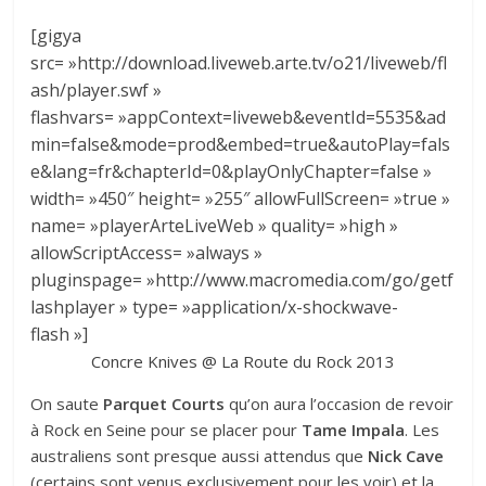
[gigya
src= »http://download.liveweb.arte.tv/o21/liveweb/fl
ash/player.swf »
flashvars= »appContext=liveweb&eventId=5535&ad
min=false&mode=prod&embed=true&autoPlay=fals
e&lang=fr&chapterId=0&playOnlyChapter=false »
width= »450″ height= »255″ allowFullScreen= »true »
name= »playerArteLiveWeb » quality= »high »
allowScriptAccess= »always »
pluginspage= »http://www.macromedia.com/go/getf
lashplayer » type= »application/x-shockwave-
flash »]
Concre Knives @ La Route du Rock 2013
On saute
Parquet Courts
qu’on aura l’occasion de revoir
à Rock en Seine pour se placer pour
Tame Impala
. Les
australiens sont presque aussi attendus que
Nick Cave
(certains sont venus exclusivement pour les voir) et la