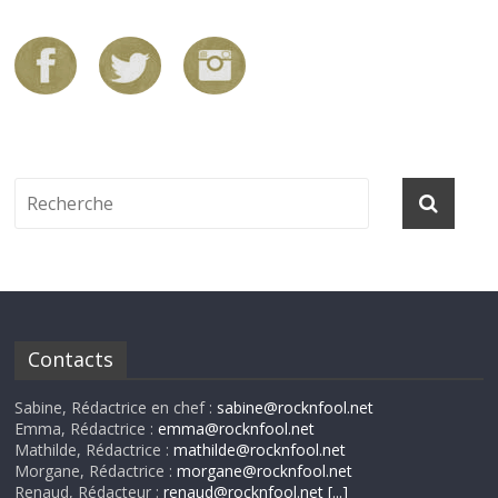
Contacts
Sabine, Rédactrice en chef :
sabine@rocknfool.net
Emma, Rédactrice :
emma@rocknfool.net
Mathilde, Rédactrice :
mathilde@rocknfool.net
Morgane, Rédactrice :
morgane@rocknfool.net
Renaud, Rédacteur :
renaud@rocknfool.net
[...]