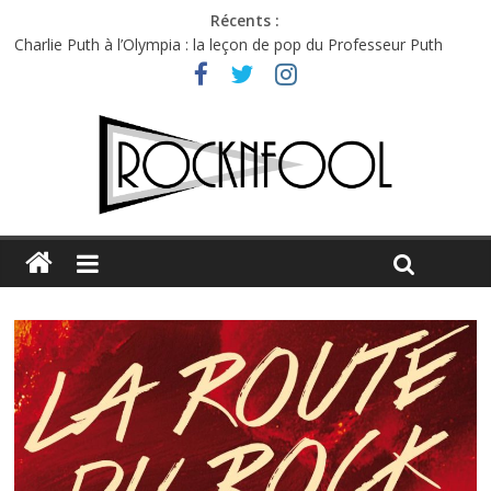
Récents :
Charlie Puth à l’Olympia : la leçon de pop du Professeur Puth
Festival Triptyque : un nouveau festival de musique indépendant
à Montréal
Hellfest 2026 vendredi : température et émotions en hausse
Hellfest 2026 jeudi : impossible de choisir entre chaleur et bonne
humeur
Première édition du Midgard Festival : entre bière, métal et
tatouages