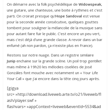
On démarre avec la folk psychédélique de
Widowspeak
,
une guitare, une chanteuse, une boite à rythmes et c’est
parti. On croirait presque qu’
Hope Sandoval
est venue
pour la seconde année consécutive, quelques gouttes
tombent pour souligner la mélancolie de la musique sans
pour autant faire fuir le public. C’est encore un peu vert,
mais c’est déjà d’une grande classe. A revoir dans un bar
enfumé (ah non pardon, ça n’existe plus en France).
Restons sur notre nuage. Dans un registre similaire
Junip
enchaine sur la grande scène. Un poil trop gentillet
mais même à 19h20 les mélodies ciselées de José
Gonzáles font mouche avec notamment un « Your Life
Your Call » que j’ai encore dans la tête cinq jours après.
[gigya
src= »http://download.liveweb.arte.tv/o21/liveweb/fl
ash/player.swf »
flashvars= »appContext=liveweb&eventId=5534&ad