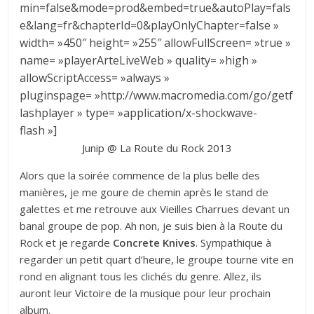
min=false&mode=prod&embed=true&autoPlay=fals
e&lang=fr&chapterId=0&playOnlyChapter=false »
width= »450″ height= »255″ allowFullScreen= »true »
name= »playerArteLiveWeb » quality= »high »
allowScriptAccess= »always »
pluginspage= »http://www.macromedia.com/go/getf
lashplayer » type= »application/x-shockwave-
flash »]
Junip @ La Route du Rock 2013
Alors que la soirée commence de la plus belle des
manières, je me goure de chemin après le stand de
galettes et me retrouve aux Vieilles Charrues devant un
banal groupe de pop. Ah non, je suis bien à la Route du
Rock et je regarde
Concrete Knives
. Sympathique à
regarder un petit quart d’heure, le groupe tourne vite en
rond en alignant tous les clichés du genre. Allez, ils
auront leur Victoire de la musique pour leur prochain
album.