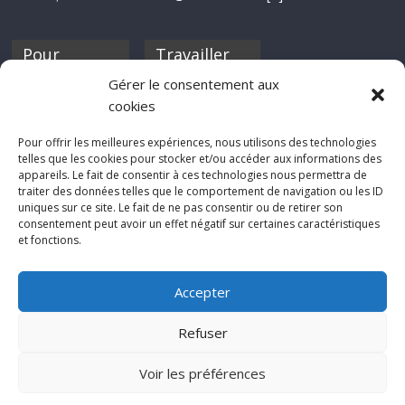
Pour
Travailler
nourrir ta
pour nous ?
Gérer le consentement aux
discothèque
cookies
Si tu souhaites
contribuer à
Pour offrir les meilleures expériences, nous utilisons des technologies
Rocknfool, n'hésite
telles que les cookies pour stocker et/ou accéder aux informations des
pas à nous envoyer
appareils. Le fait de consentir à ces technologies nous permettra de
tes chroniques de
traiter des données telles que le comportement de navigation ou les ID
concerts, de films,
uniques sur ce site. Le fait de ne pas consentir ou de retirer son
séries ou des billets
consentement peut avoir un effet négatif sur certaines caractéristiques
d'humeur :
et fonctions.
sabine@rocknfool.
net
Accepter
Refuser
Voir les préférences