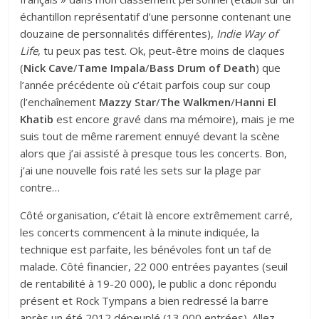
échantillon représentatif d’une personne contenant une
douzaine de personnalités différentes),
Indie Way of
Life
, tu peux pas test. Ok, peut-être moins de claques
(
Nick Cave
/
Tame Impala
/
Bass Drum of Death
) que
l’année précédente où c’était parfois coup sur coup
(l’enchaînement
Mazzy Star
/
The Walkmen
/
Hanni El
Khatib
est encore gravé dans ma mémoire), mais je me
suis tout de même rarement ennuyé devant la scène
alors que j’ai assisté à presque tous les concerts. Bon,
j’ai une nouvelle fois raté les sets sur la plage par
contre…
Côté organisation, c’était là encore extrêmement carré,
les concerts commencent à la minute indiquée, la
technique est parfaite, les bénévoles font un taf de
malade. Côté financier, 22 000 entrées payantes (seuil
de rentabilité à 19-20 000), le public a donc répondu
présent et Rock Tympans a bien redressé la barre
après un été 2012 dépeuplé (13 000 entrées). Allez,