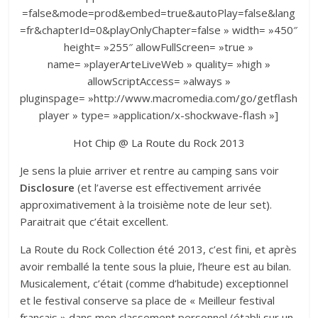
=false&mode=prod&embed=true&autoPlay=false&lang
=fr&chapterId=0&playOnlyChapter=false » width= »450″
height= »255″ allowFullScreen= »true »
name= »playerArteLiveWeb » quality= »high »
allowScriptAccess= »always »
pluginspage= »http://www.macromedia.com/go/getflash
player » type= »application/x-shockwave-flash »]
Hot Chip @ La Route du Rock 2013
Je sens la pluie arriver et rentre au camping sans voir
Disclosure
(et l’averse est effectivement arrivée
approximativement à la troisième note de leur set).
Paraitrait que c’était excellent.
La Route du Rock Collection été 2013, c’est fini, et après
avoir remballé la tente sous la pluie, l’heure est au bilan.
Musicalement, c’était (comme d’habitude) exceptionnel
et le festival conserve sa place de « Meilleur festival
français » dans mon classement personnel (établi sur un