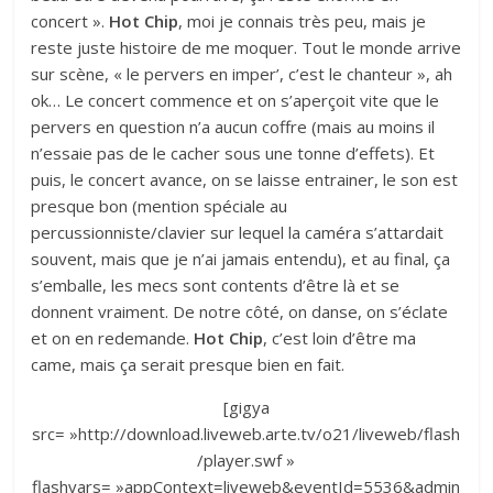
concert ».
Hot Chip
, moi je connais très peu, mais je
reste juste histoire de me moquer. Tout le monde arrive
sur scène, « le pervers en imper’, c’est le chanteur », ah
ok… Le concert commence et on s’aperçoit vite que le
pervers en question n’a aucun coffre (mais au moins il
n’essaie pas de le cacher sous une tonne d’effets). Et
puis, le concert avance, on se laisse entrainer, le son est
presque bon (mention spéciale au
percussionniste/clavier sur lequel la caméra s’attardait
souvent, mais que je n’ai jamais entendu), et au final, ça
s’emballe, les mecs sont contents d’être là et se
donnent vraiment. De notre côté, on danse, on s’éclate
et on en redemande.
Hot Chip
, c’est loin d’être ma
came, mais ça serait presque bien en fait.
[gigya
src= »http://download.liveweb.arte.tv/o21/liveweb/flash
/player.swf »
flashvars= »appContext=liveweb&eventId=5536&admin