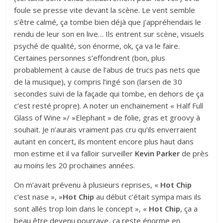
foule se presse vite devant la scène. Le vent semble
s’être calmé, ça tombe bien déjà que j’appréhendais le
rendu de leur son en live… Ils entrent sur scène, visuels
psyché de qualité, son énorme, ok, ça va le faire.
Certaines personnes s’effondrent (bon, plus
probablement à cause de l’abus de trucs pas nets que
de la musique), y compris l’ingé son (larsen de 30
secondes suivi de la façade qui tombe, en dehors de ça
c’est resté propre). A noter un enchainement « Half Full
Glass of Wine »/ »Elephant » de folie, gras et groovy à
souhait. Je n’aurais vraiment pas cru qu’ils enverraient
autant en concert, ils montent encore plus haut dans
mon estime et il va falloir surveiller
Kevin Parker
de près
au moins les 20 prochaines années.
On m’avait prévenu à plusieurs reprises, «
Hot Chip
c’est nase », »
Hot Chip
au début c’était sympa mais ils
sont allés trop loin dans le concept », «
Hot Chip
, ça a
beau être devenu pourrave, ça reste énorme en