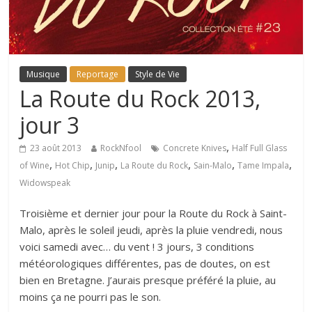
Musique
Reportage
Style de Vie
La Route du Rock 2013,
jour 3
,
23 août 2013
RockNfool
Concrete Knives
Half Full Glass
,
,
,
,
,
,
of Wine
Hot Chip
Junip
La Route du Rock
Sain-Malo
Tame Impala
Widowspeak
Troisième et dernier jour pour la Route du Rock à Saint-
Malo, après le soleil jeudi, après la pluie vendredi, nous
voici samedi avec… du vent ! 3 jours, 3 conditions
météorologiques différentes, pas de doutes, on est
bien en Bretagne. J’aurais presque préféré la pluie, au
moins ça ne pourri pas le son.