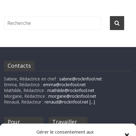
Contacts
Sabine, Rédactrice en chef :
sabine@rocknfool.net
Emma, Rédactrice :
emma@rocknfool.net
Mathilde, Rédactrice :
mathilde@rocknfool.net
Morgane, Rédactrice :
morgane@rocknfool.net
Renaud, Rédacteur :
renaud@rocknfool.net
[...]
Pour
Travailler
nourrir ta
pour nous ?
Gérer le consentement aux
discothèque