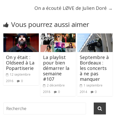
On a écouté LØVE de Julien Doré
→
Vous pourrez aussi aimer
On y était :
La playlist
Septembre à
Oldseed à La
pour bien
Bordeaux :
Popartiserie
démarrer la
les concerts
semaine
à ne pas
12 septembre
#107
manquer
2016
0
2 décembre
1 septembre
2018
0
2014
0