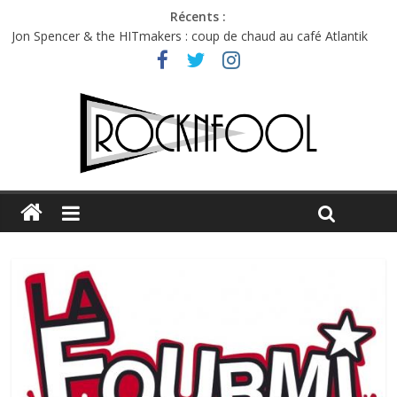
Récents :
Jon Spencer & the HITmakers : coup de chaud au café Atlantik
Hellfest 2026 vendredi : température et émotions en hausse
Hellfest 2026 jeudi : impossible de choisir entre chaleur et bonne
humeur
Première édition du Midgard Festival : entre bière, métal et
tatouages
Charlie Puth à l’Olympia : la leçon de pop du Professeur Puth