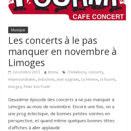
Musique
Les concerts à le pas
manquer en novembre à
Limoges
,
,
24 octobre 2013
Emma
Chokebore
concerts
,
,
,
,
,
Heymoonshaker
Indochine
Jean Gagnant
La Femme
la fourmi
,
limoges
Peter Von Poelh
Deuxième épisode des concerts à ne pas manquer à
Limoges au mois de novembre. Encore une fois, on a
une prog éclectique, de bonnes petites soirées en
perspective, et quand même quelques bonnes têtes
d’affiches à aller applaudir.