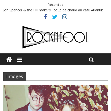
Récents :
Jon Spencer & the HITmakers : coup de chaud au café Atlantik
Hellfest 2026 vendredi : température et émotions en hausse
Hellfest 2026 jeudi : impossible de choisir entre chaleur et bonne
humeur
Première édition du Midgard Festival : entre bière, métal et
tatouages
Charlie Puth à l’Olympia : la leçon de pop du Professeur Puth
limoges