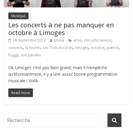
Musique
Les concerts à ne pas manquer en
octobre à Limoges
,
,
26 septembre 2013
Emma
arno
ccm john lennon
,
,
,
,
,
,
concerts
la fourmi
Les Trois Accords
limoges
octobre
patrice
,
Puggy
von pariahs
Ok Limoges c’est pas bien grand, mais il n’empêche
qu’étonnamment, il y a une assez bonne programmation
musicale ! Voilà
Read more