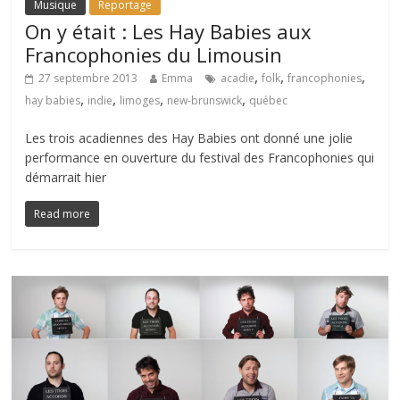
Musique
Reportage
On y était : Les Hay Babies aux
Francophonies du Limousin
,
,
,
27 septembre 2013
Emma
acadie
folk
francophonies
,
,
,
,
hay babies
indie
limoges
new-brunswick
québec
Les trois acadiennes des Hay Babies ont donné une jolie
performance en ouverture du festival des Francophonies qui
démarrait hier
Read more