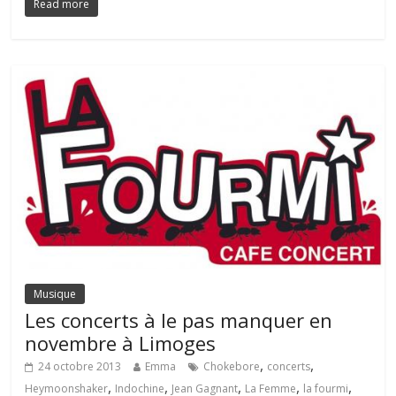
Read more
Musique
Les concerts à le pas manquer en
novembre à Limoges
,
,
24 octobre 2013
Emma
Chokebore
concerts
,
,
,
,
,
Heymoonshaker
Indochine
Jean Gagnant
La Femme
la fourmi