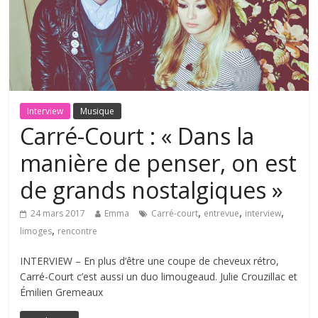
Interview
Musique
Carré-Court : « Dans la
manière de penser, on est
de grands nostalgiques »
,
,
,
24 mars 2017
Emma
Carré-court
entrevue
interview
,
limoges
rencontre
INTERVIEW – En plus d’être une coupe de cheveux rétro,
Carré-Court c’est aussi un duo limougeaud. Julie Crouzillac et
Émilien Gremeaux