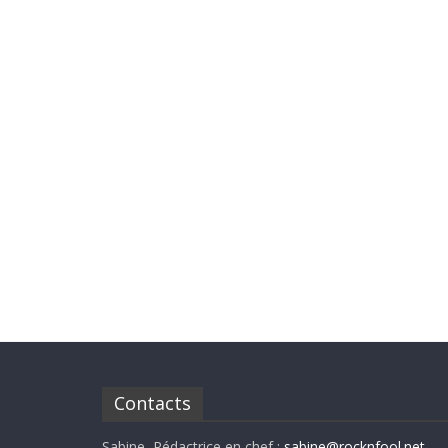
Contacts
Sabine, Rédactrice en chef :
sabine@rocknfool.net