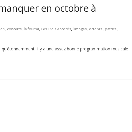
 manquer en octobre à
,
,
,
,
,
,
,
non
concerts
la fourmi
Les Trois Accords
limoges
octobre
patrice
he qu’étonnamment, il y a une assez bonne programmation musicale