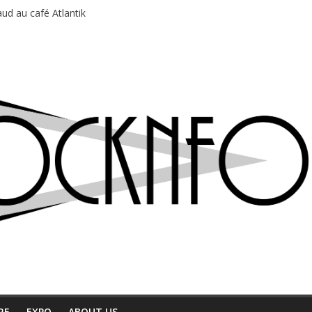
ud au café Atlantik
motions en hausse
 entre chaleur et bonne humeur
e bière, métal et tatouages
du Professeur Puth
RE
EXPO
ABOUT US