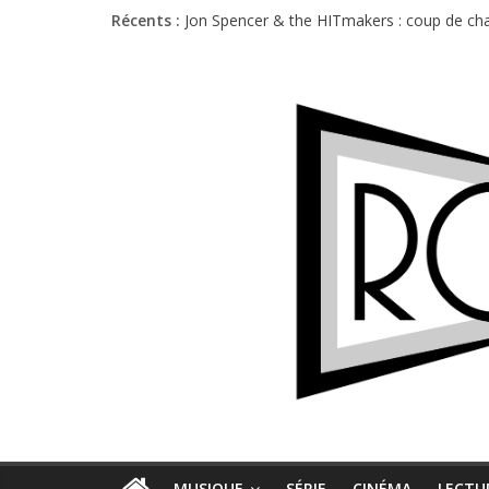
Récents :
Jon Spencer & the HITmakers : coup de cha
Hellfest 2026 vendredi : température et é
Hellfest 2026 jeudi : impossible de choisir
Première édition du Midgard Festival : entr
Charlie Puth à l’Olympia : la leçon de pop 
MUSIQUE
SÉRIE
CINÉMA
LECTU