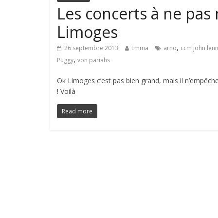
Les concerts à ne pas
Limoges
,
26 septembre 2013
Emma
arno
ccm john len
,
Puggy
von pariahs
Ok Limoges c’est pas bien grand, mais il n’empêc
! Voilà
Read more