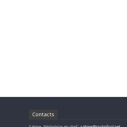
Contacts
Sabine, Rédactrice en chef :
sabine@rocknfool.net