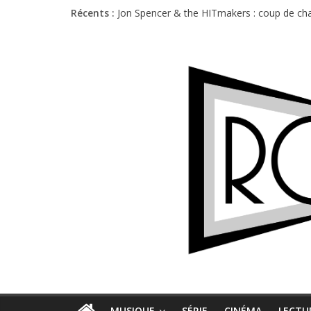
Charlie Puth à l’Olympia : la leçon de pop 
Récents :
Jon Spencer & the HITmakers : coup de cha
Hellfest 2026 vendredi : température et é
Hellfest 2026 jeudi : impossible de choisir
Première édition du Midgard Festival : entr
MUSIQUE
SÉRIE
CINÉMA
LECTU