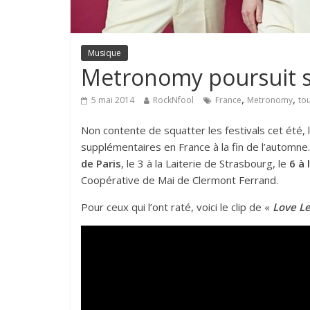
Musique
Metronomy poursuit s
,
,
5 mai 2014
RockNfool
France
Metronomy
to
Non contente de squatter les festivals cet été
supplémentaires en France à la fin de l’automne.
de Paris
, le 3 à la Laiterie de Strasbourg, le
6 à
Coopérative de Mai de Clermont Ferrand.
Pour ceux qui l’ont raté, voici le clip de «
Love
Le