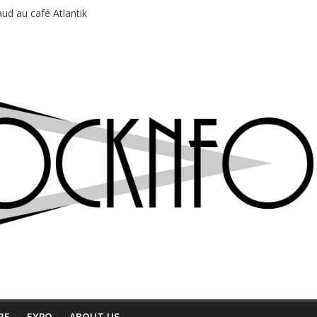
du Professeur Puth
ud au café Atlantik
motions en hausse
 entre chaleur et bonne humeur
e bière, métal et tatouages
RE
EXPO
ABOUT US