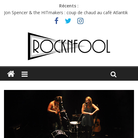
Récents :
Jon Spencer & the HITmakers : coup de chaud au café Atlantik
Hellfest 2026 vendredi : température et émotions en hausse
Hellfest 2026 jeudi : impossible de choisir entre chaleur et bonne
humeur
Première édition du Midgard Festival : entre bière, métal et
tatouages
Charlie Puth à l’Olympia : la leçon de pop du Professeur Puth