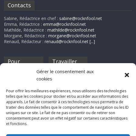
Contacts
Sabine, Rédactrice en chef :
sabine@rocknfool.net
Emma, Rédactrice :
emma@rocknfool.net
Mathilde, Rédactrice :
mathilde@rocknfool.net
Morgane, Rédactrice :
morgane@rocknfool.net
Renaud, Rédacteur :
renaud@rocknfool.net
[...]
Pour
Travailler
nourrir ta
pour nous ?
Gérer le consentement aux
discothèque
cookies
Si tu souhaites
contribuer à
Pour offrir les meilleures expériences, nous utilisons des technologies
Rocknfool, n'hésite
telles que les cookies pour stocker et/ou accéder aux informations des
pas à nous envoyer
appareils. Le fait de consentir à ces technologies nous permettra de
tes chroniques de
traiter des données telles que le comportement de navigation ou les ID
concerts, de films,
uniques sur ce site. Le fait de ne pas consentir ou de retirer son
séries ou des billets
consentement peut avoir un effet négatif sur certaines caractéristiques
d'humeur :
et fonctions.
sabine@rocknfool.
net