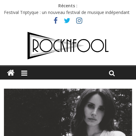
Récents :
Festival Triptyque : un nouveau festival de musique indépendant
à Montréal
Hellfest 2026 vendredi : température et émotions en hausse
Hellfest 2026 jeudi : impossible de choisir entre chaleur et bonne
humeur
Première édition du Midgard Festival : entre bière, métal et
tatouages
Charlie Puth à l’Olympia : la leçon de pop du Professeur Puth