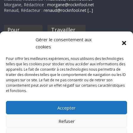
Morgane, Rédactrice :
morgane@rocknfool.net
Renaud, Rédacteur :
renaud@rocknfool.net
[...]
Pour
Travailler
nourrir ta
pour nous ?
Gérer le consentement aux
discothèque
cookies
Si tu souhaites
contribuer à
Pour offrir les meilleures expériences, nous utilisons des technologies
Rocknfool, n'hésite
telles que les cookies pour stocker et/ou accéder aux informations des
pas à nous envoyer
appareils. Le fait de consentir à ces technologies nous permettra de
tes chroniques de
traiter des données telles que le comportement de navigation ou les ID
concerts, de films,
uniques sur ce site. Le fait de ne pas consentir ou de retirer son
séries ou des billets
consentement peut avoir un effet négatif sur certaines caractéristiques
d'humeur :
et fonctions.
sabine@rocknfool.
net
Accepter
Refuser