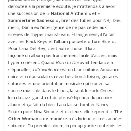
déroutée à la première écoute. Je m’attendais à avoir
une succession de »
National Anthem
« et »
Summertime Sadness
« , bref des tubes pour NRJ. Dieu
merci, Dan a eu l’intelligence de ne pas céder aux
sirènes de l’hyper mainstream. Étrangement, il l’a fait
avec les
Black Keys et l’album poubelle « Turn Blu
e « .
Pour Lana Del Rey, c’est autre chose. Il lui a
façonné un album pas franchement facile d’accès, mais
hyper cohérent. Quand
Born to Die
avait tendance à
s’éparpiller,
Ultraviolence
est un bloc unitaire. Ambiance
noire et crépusculaire, réverbération à foison, guitares
saturées et une orientation musicale qui trouve sa
source musicale dans le blues, la soul, le rock. On est
loin du jazz-gansta et du phrasé hip-hop du premier
album et ça fait du bien. Lana laisse tomber Nancy
Sinatra pour Nina Simone et d’ailleurs elle reprend »
The
Other Woman » de manière t
rès lyrique et très années
soixante. Du premier album, la pin-up garde toutefois les