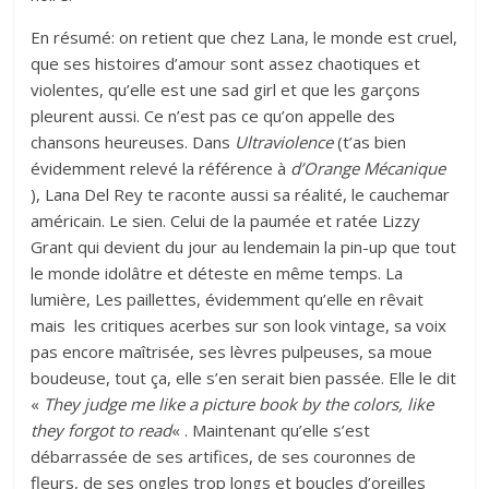
En résumé: on retient que chez Lana, le monde est cruel,
que ses histoires d’amour sont assez chaotiques et
violentes, qu’elle est une sad girl et que les garçons
pleurent aussi. Ce n’est pas ce qu’on appelle des
chansons heureuses. Dans
Ultraviolence
(t’as bien
évidemment relevé la référence à
d’Orange Mécanique
), Lana Del Rey te raconte aussi sa réalité, le cauchemar
américain. Le sien. Celui de la paumée et ratée Lizzy
Grant qui devient du jour au lendemain la pin-up que tout
le monde idolâtre et déteste en même temps. La
lumière, Les paillettes, évidemment qu’elle en rêvait
mais les critiques acerbes sur son look vintage, sa voix
pas encore maîtrisée, ses lèvres pulpeuses, sa moue
boudeuse, tout ça, elle s’en serait bien passée. Elle le dit
«
They judge me like a picture book by the colors, like
they forgot to read
« . Maintenant qu’elle s’est
débarrassée de ses artifices, de ses couronnes de
fleurs, de ses ongles trop longs et boucles d’oreilles