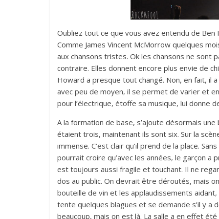
Oubliez tout ce que vous avez entendu de Ben Ho
Comme James Vincent McMorrow quelques mois
aux chansons tristes. Ok les chansons ne sont p
contraire. Elles donnent encore plus envie de c
Howard a presque tout changé. Non, en fait, il a é
avec peu de moyen, il se permet de varier et enr
pour l’électrique, étoffe sa musique, lui donne d
A la formation de base, s’ajoute désormais une b
étaient trois, maintenant ils sont six. Sur la scène d
immense. C’est clair qu’il prend de la place. Sa
pourrait croire qu’avec les années, le garçon a p
est toujours aussi fragile et touchant. Il ne rega
dos au public. On devrait être déroutés, mais on 
bouteille de vin et les applaudissements aidant
tente quelques blagues et se demande s’il y a des
beaucoup, mais on est là. La salle a en effet ét