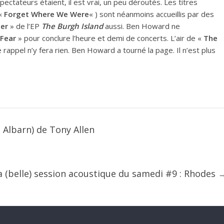
ctateurs étaient, il est vrai, un peu déroutés. Les titres
 «
Forget Where We Were
« ) sont néanmoins accueillis par des
ter
» de l’EP
The Burgh Island
aussi. Ben Howard ne
Fear
» pour conclure l’heure et demi de concerts. L’air de «
The
e rappel n’y fera rien. Ben Howard a tourné la page. Il n’est plus
 Albarn) de Tony Allen
a (belle) session acoustique du samedi #9 : Rhodes