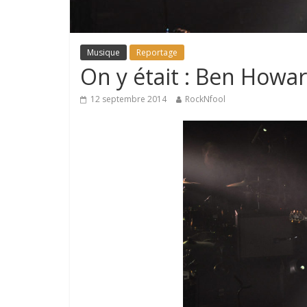
Musique
Reportage
On y était : Ben Howa
12 septembre 2014
RockNfool