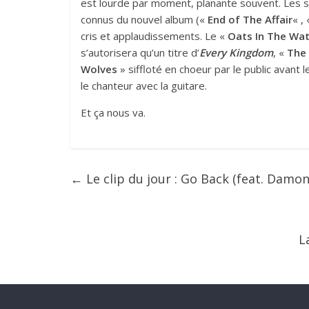
est lourde par moment, planante souvent. Les spe
connus du nouvel album («
End of The Affair
« ,
cris et applaudissements. Le «
Oats In The Wa
s’autorisera qu’un titre d’
Every Kingdom
, «
The 
Wolves
» siffloté en choeur par le public avant l
le chanteur avec la guitare.
Et ça nous va.
←
Le clip du jour : Go Back (feat. Damon
L