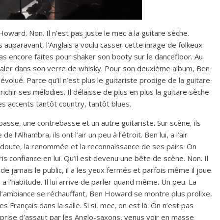
ward. Non. Il n’est pas juste le mec à la guitare sèche.
 auparavant
, l’Anglais a voulu casser cette image de folkeux
as encore faites pour shaker son booty sur le dancefloor. Au
hialer dans son verre de whisky. Pour son deuxième album, Ben
volué. Parce qu’il n’est plus le guitariste prodige de la guitare
ichir ses mélodies. Il délaisse de plus en plus la guitare sèche
es accents tantôt country, tantôt blues.
asse, une contrebasse et un autre guitariste. Sur scène, ils
e l’Alhambra, ils ont l’air un peu à l’étroit. Ben lui, a l’air
ns doute, la renommée et la reconnaissance de ses pairs. On
ris confiance en lui. Qu’il est devenu une bête de scène. Non. Il
rde jamais le public, il a les yeux fermés et parfois même il joue
a l’habitude. Il lui arrive de parler quand même. Un peu. La
, l’ambiance se réchauffant, Ben Howard se montre plus prolixe,
 Français dans la salle. Si si, mec, on est là. On n’est pas
é prise d’assaut par les Anglo-saxons, venus voir en masse