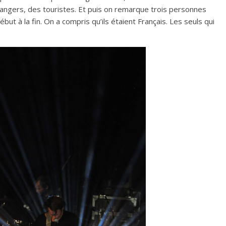
rangers, des touristes. Et puis on remarque trois personnes
but à la fin. On a compris qu’ils étaient Français. Les seuls qui