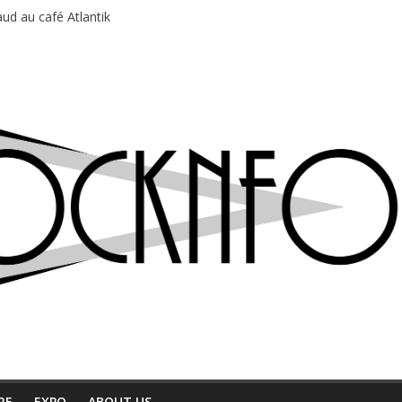
ud au café Atlantik
motions en hausse
 entre chaleur et bonne humeur
e bière, métal et tatouages
du Professeur Puth
RE
EXPO
ABOUT US