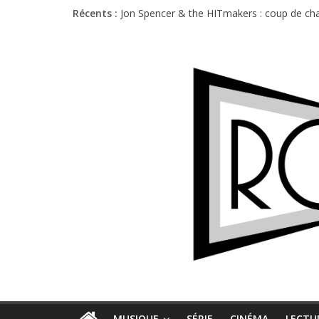
Récents :
Jon Spencer & the HITmakers : coup de cha
Hellfest 2026 vendredi : température et é
Hellfest 2026 jeudi : impossible de choisir
Première édition du Midgard Festival : entr
Charlie Puth à l’Olympia : la leçon de pop 
MUSIQUE
SÉRIE
CINÉMA
LECTU