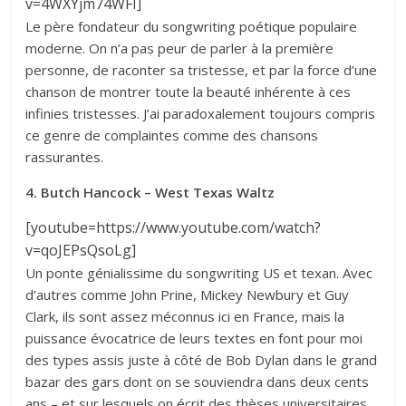
v=4WXYjm74WFI]
Le père fondateur du songwriting poétique populaire
moderne. On n’a pas peur de parler à la première
personne, de raconter sa tristesse, et par la force d’une
chanson de montrer toute la beauté inhérente à ces
infinies tristesses. J’ai paradoxalement toujours compris
ce genre de complaintes comme des chansons
rassurantes.
4. Butch Hancock – West Texas Waltz
[youtube=https://www.youtube.com/watch?
v=qoJEPsQsoLg]
Un ponte génialissime du songwriting US et texan. Avec
d’autres comme John Prine, Mickey Newbury et Guy
Clark, ils sont assez méconnus ici en France, mais la
puissance évocatrice de leurs textes en font pour moi
des types assis juste à côté de Bob Dylan dans le grand
bazar des gars dont on se souviendra dans deux cents
ans – et sur lesquels on écrit des thèses universitaires