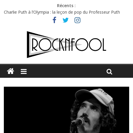
Récents :
Charlie Puth à l’Olympia : la leçon de pop du Professeur Puth
Festival Triptyque : un nouveau festival de musique indépendant
à Montréal
Hellfest 2026 vendredi : température et émotions en hausse
Hellfest 2026 jeudi : impossible de choisir entre chaleur et bonne
humeur
Première édition du Midgard Festival : entre bière, métal et
tatouages