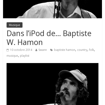
Musique
Dans l’iPod de… Baptiste
W. Hamon
,
,
,
10 octobre 2014
Swann
baptiste hamon
country
folk
,
musique
playlist