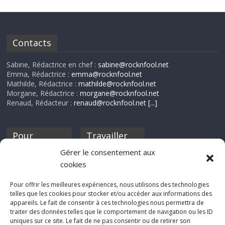
Contacts
Sabine, Rédactrice en chef :
sabine@rocknfool.net
Emma, Rédactrice :
emma@rocknfool.net
Mathilde, Rédactrice :
mathilde@rocknfool.net
Morgane, Rédactrice :
morgane@rocknfool.net
Renaud, Rédacteur :
renaud@rocknfool.net
[...]
Pour
Travailler
nourrir ta
pour nous ?
Gérer le consentement aux
discothèque
cookies
Si tu souhaites
contribuer à
Pour offrir les meilleures expériences, nous utilisons des technologies
Rocknfool, n'hésite
telles que les cookies pour stocker et/ou accéder aux informations des
pas à nous envoyer
appareils. Le fait de consentir à ces technologies nous permettra de
tes chroniques de
traiter des données telles que le comportement de navigation ou les ID
concerts, de films,
uniques sur ce site. Le fait de ne pas consentir ou de retirer son