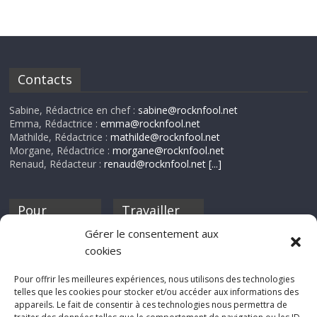
Contacts
Sabine, Rédactrice en chef :
sabine@rocknfool.net
Emma, Rédactrice :
emma@rocknfool.net
Mathilde, Rédactrice :
mathilde@rocknfool.net
Morgane, Rédactrice :
morgane@rocknfool.net
Renaud, Rédacteur :
renaud@rocknfool.net
[...]
Pour
Travailler
nourrir ta
pour nous ?
Gérer le consentement aux
discothèque
cookies
Si tu souhaites
contribuer à
Pour offrir les meilleures expériences, nous utilisons des technologies
Rocknfool, n'hésite
telles que les cookies pour stocker et/ou accéder aux informations des
pas à nous envoyer
appareils. Le fait de consentir à ces technologies nous permettra de
tes chroniques de