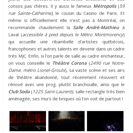
consos pas chères. Il y aussi le fameux
Métropolis
(
59
rue Sainte-Catherine)
, le cousin du Casino de Paris. Et
même si officiellement elle n’est pas à Montréal, on
recommande chaudement la
Salle André-Mathieu
à
Laval (
accessible à pied depuis le Métro Montmorency
)
qui accueille une ribambelle d’artistes québécois,
francophones et autres talents en devenir dans un cadre
très MJC. Enfin, si l’on parle de salle au cadre enchanteur,
on vous conseille le
Théâtre Corona
(
2490 rue Notre-
Dame, métro Lionel-Groulx
), sa vaste scène et ses airs
de théâtre abandonné, tout récemment réouvert et
rénové avec une prog. plutôt branchouille, ainsi que le
Club Soda
(
1225 Saint-Laurent)
, salle rectangle très bien
aménagée, ses murs de briques où l’on voit de partout !