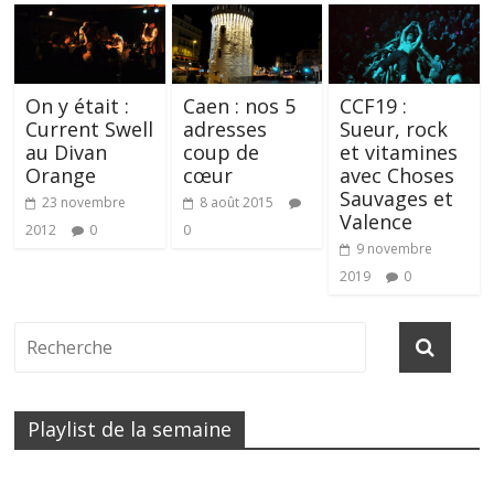
On y était :
Caen : nos 5
CCF19 :
Current Swell
adresses
Sueur, rock
au Divan
coup de
et vitamines
Orange
cœur
avec Choses
Sauvages et
23 novembre
8 août 2015
Valence
2012
0
0
9 novembre
2019
0
Playlist de la semaine