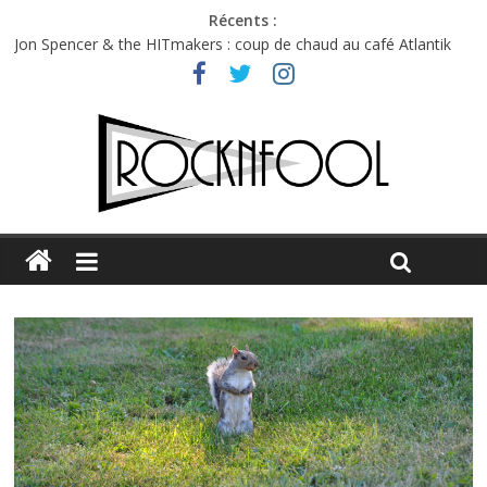
Récents :
Jon Spencer & the HITmakers : coup de chaud au café Atlantik
Hellfest 2026 vendredi : température et émotions en hausse
Hellfest 2026 jeudi : impossible de choisir entre chaleur et bonne
humeur
Première édition du Midgard Festival : entre bière, métal et
tatouages
Charlie Puth à l’Olympia : la leçon de pop du Professeur Puth