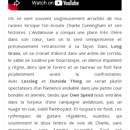
On se sent souvent soigneusement arrachés de nos
racines lorsque l’on écoute Charlie Cunningham et ses
histoires. L’Andalousie a conquis une place très chère
dans son cœur, tant on la sent omniprésente et
précieusement retranscrite à sa façon. Dans
Long
Grass
, on se croirait d’abord dans une arène de corrida,
le sable se soulève par bourrasque, un silence impatient
y règne, alors que le torero et un taureau se font face
prudemment avant la confrontation.
Avec
Lessleg
et
Outside Thing
on serait plutôt
spectateurs d’un flamenco endiablé dans une petite cour
bondée et animée, tandis que
Own Speed
nous entraîne
dans la torpeur d’une campagne andalouse, pas un
nuage en vue, soleil flamboyant. Et toujours en fond, ces
rythmiques de guitare régulières, ouatées, qui
soutiennent le doux timbre de voix de Charlie, sans
maniérisme, sans lyrisme exacerbé. Tout est