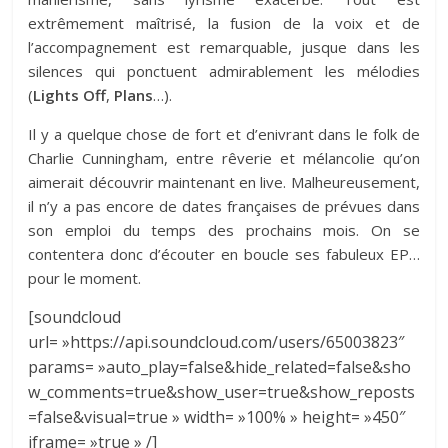
extrêmement maîtrisé, la fusion de la voix et de
l’accompagnement est remarquable, jusque dans les
silences qui ponctuent admirablement les mélodies
(
Lights Off
,
Plans
…).
Il y a quelque chose de fort et d’enivrant dans le folk de
Charlie Cunningham, entre rêverie et mélancolie qu’on
aimerait découvrir maintenant en live. Malheureusement,
il n’y a pas encore de dates françaises de prévues dans
son emploi du temps des prochains mois. On se
contentera donc d’écouter en boucle ses fabuleux EP…
pour le moment.
[soundcloud
url= »https://api.soundcloud.com/users/65003823″
params= »auto_play=false&hide_related=false&sho
w_comments=true&show_user=true&show_reposts
=false&visual=true » width= »100% » height= »450″
iframe= »true » /]