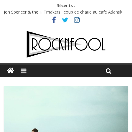
Récents :
Jon Spencer & the HITmakers : coup de chaud au café Atlantik
Hellfest 2026 vendredi : température et émotions en hausse
Hellfest 2026 jeudi : impossible de choisir entre chaleur et bonne
humeur
Première édition du Midgard Festival : entre bière, métal et
tatouages
Charlie Puth à l’Olympia : la leçon de pop du Professeur Puth