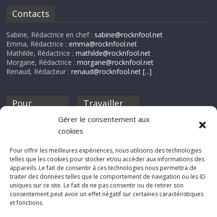
Contacts
Sabine, Rédactrice en chef :
sabine@rocknfool.net
Emma, Rédactrice :
emma@rocknfool.net
Mathilde, Rédactrice :
mathilde@rocknfool.net
Morgane, Rédactrice :
morgane@rocknfool.net
Renaud, Rédacteur :
renaud@rocknfool.net
[...]
Pour
Travailler
nourrir ta
pour nous ?
Gérer le consentement aux
discothèque
cookies
Si tu souhaites
contribuer à
Pour offrir les meilleures expériences, nous utilisons des technologies
Rocknfool, n'hésite
telles que les cookies pour stocker et/ou accéder aux informations des
pas à nous envoyer
appareils. Le fait de consentir à ces technologies nous permettra de
tes chroniques de
traiter des données telles que le comportement de navigation ou les ID
concerts, de films,
uniques sur ce site. Le fait de ne pas consentir ou de retirer son
séries ou des billets
consentement peut avoir un effet négatif sur certaines caractéristiques
d'humeur :
et fonctions.
sabine@rocknfool.