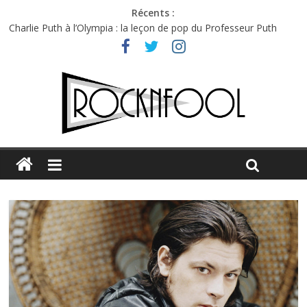
Récents :
Charlie Puth à l’Olympia : la leçon de pop du Professeur Puth
Festival Triptyque : un nouveau festival de musique indépendant
à Montréal
Hellfest 2026 vendredi : température et émotions en hausse
Hellfest 2026 jeudi : impossible de choisir entre chaleur et bonne
humeur
Première édition du Midgard Festival : entre bière, métal et
tatouages