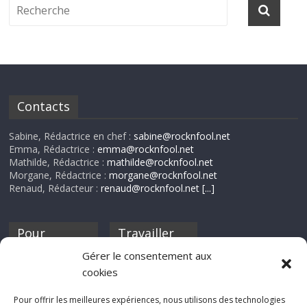
Contacts
Sabine, Rédactrice en chef :
sabine@rocknfool.net
Emma, Rédactrice :
emma@rocknfool.net
Mathilde, Rédactrice :
mathilde@rocknfool.net
Morgane, Rédactrice :
morgane@rocknfool.net
Renaud, Rédacteur :
renaud@rocknfool.net
[...]
Pour
Travailler
nourrir ta
pour nous ?
Gérer le consentement aux
discothèque
cookies
Si tu souhaites
contribuer à
Pour offrir les meilleures expériences, nous utilisons des technologies
Rocknfool, n'hésite