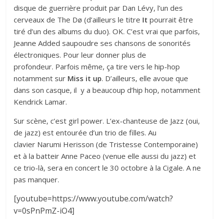
disque de guerrière produit par Dan Lévy, l’un des
cerveaux de The Dø (d’ailleurs le titre
It
pourrait être
tiré d’un des albums du duo). OK. C’est vrai que parfois,
Jeanne Added saupoudre ses chansons de sonorités
électroniques. Pour leur donner plus de
profondeur. Parfois même, ça tire vers le hip-hop
notamment sur
Miss it up
. D’ailleurs, elle avoue que
dans son casque, il y a beaucoup d’hip hop, notamment
Kendrick Lamar.
Sur scène, c’est girl power. L’ex-chanteuse de Jazz (oui,
de jazz) est entourée d’un trio de filles. Au
clavier Narumi Herisson (de Tristesse Contemporaine)
et à la batteir Anne Paceo (venue elle aussi du jazz) et
ce trio-là, sera en concert le 30 octobre à la Cigale. A ne
pas manquer.
[youtube=https://www.youtube.com/watch?
v=0sPnPmZ-iO4]