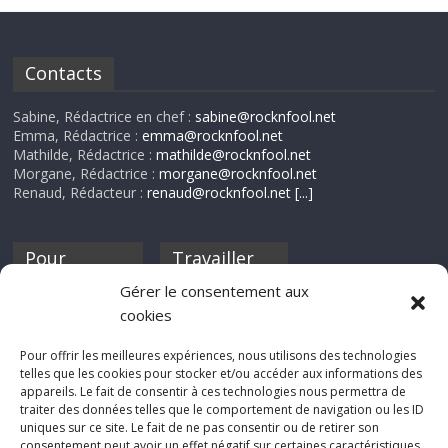
Contacts
Sabine, Rédactrice en chef :
sabine@rocknfool.net
Emma, Rédactrice :
emma@rocknfool.net
Mathilde, Rédactrice :
mathilde@rocknfool.net
Morgane, Rédactrice :
morgane@rocknfool.net
Renaud, Rédacteur :
renaud@rocknfool.net
[...]
Pour
Travailler
nourrir ta
pour nous ?
Gérer le consentement aux
discothèque
cookies
Si tu souhaites
contribuer à
Pour offrir les meilleures expériences, nous utilisons des technologies
Rocknfool, n'hésite
telles que les cookies pour stocker et/ou accéder aux informations des
pas à nous envoyer
appareils. Le fait de consentir à ces technologies nous permettra de
tes chroniques de
traiter des données telles que le comportement de navigation ou les ID
concerts, de films,
uniques sur ce site. Le fait de ne pas consentir ou de retirer son
séries ou des billets
consentement peut avoir un effet négatif sur certaines caractéristiques