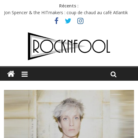
Récents :
Jon Spencer & the HITmakers : coup de chaud au café Atlantik
Hellfest 2026 vendredi : température et émotions en hausse
Hellfest 2026 jeudi : impossible de choisir entre chaleur et bonne
humeur
Première édition du Midgard Festival : entre bière, métal et
tatouages
Charlie Puth à l’Olympia : la leçon de pop du Professeur Puth