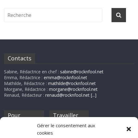
Contacts
Sabine, Rédactrice en chef :
sabine@rocknfool.net
Emma, Rédactrice :
emma@rocknfool.net
Mathilde, Rédactrice :
mathilde@rocknfool.net
Morgane, Rédactrice :
morgane@rocknfool.net
Renaud, Rédacteur :
renaud@rocknfool.net
[...]
Pour
Travailler
nourrir ta
pour nous ?
Gérer le consentement aux
discothèque
cookies
Si tu souhaites