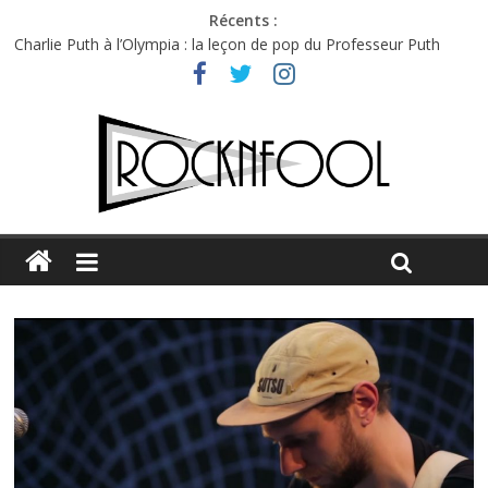
Récents :
Charlie Puth à l’Olympia : la leçon de pop du Professeur Puth
Festival Triptyque : un nouveau festival de musique indépendant
à Montréal
Hellfest 2026 vendredi : température et émotions en hausse
Hellfest 2026 jeudi : impossible de choisir entre chaleur et bonne
humeur
Première édition du Midgard Festival : entre bière, métal et
tatouages