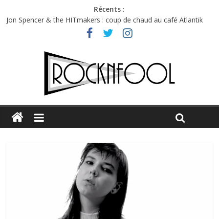
Récents :
Charlie Puth à l’Olympia : la leçon de pop du Professeur Puth
Jon Spencer & the HITmakers : coup de chaud au café Atlantik
Hellfest 2026 vendredi : température et émotions en hausse
Hellfest 2026 jeudi : impossible de choisir entre chaleur et bonne
humeur
Première édition du Midgard Festival : entre bière, métal et
tatouages