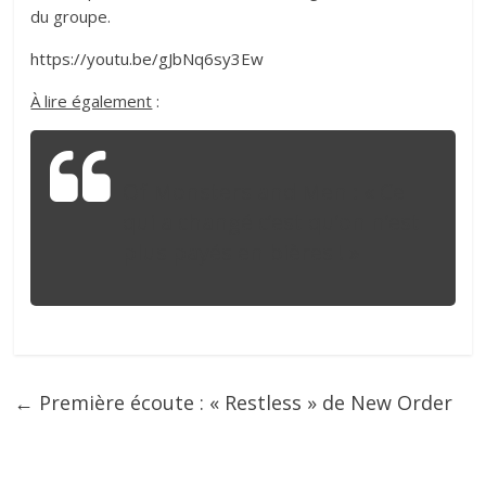
du groupe.
https://youtu.be/gJbNq6sy3Ew
À lire également
:
Of Monsters and Men : « Ce
qui a changé c’est qu’on n’est
plus payés en bières ! »
←
Première écoute : « Restless » de New Order