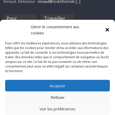
Renaud, Rédacteur :
renaud@rocknfool.net
[...]
Pour
Travailler
nourrir ta
pour nous ?
Gérer le consentement aux
discothèque
cookies
Si tu souhaites
contribuer à
Pour offrir les meilleures expériences, nous utilisons des technologies
Rocknfool, n'hésite
telles que les cookies pour stocker et/ou accéder aux informations des
pas à nous envoyer
appareils. Le fait de consentir à ces technologies nous permettra de
tes chroniques de
traiter des données telles que le comportement de navigation ou les ID
concerts, de films,
uniques sur ce site. Le fait de ne pas consentir ou de retirer son
séries ou des billets
consentement peut avoir un effet négatif sur certaines caractéristiques
d'humeur :
et fonctions.
sabine@rocknfool.
net
Accepter
Refuser
Voir les préférences