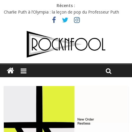
Récents :
Charlie Puth à l’Olympia : la leçon de pop du Professeur Puth
Festival Triptyque : un nouveau festival de musique indépendant
à Montréal
Hellfest 2026 vendredi : température et émotions en hausse
Hellfest 2026 jeudi : impossible de choisir entre chaleur et bonne
humeur
Première édition du Midgard Festival : entre bière, métal et
tatouages