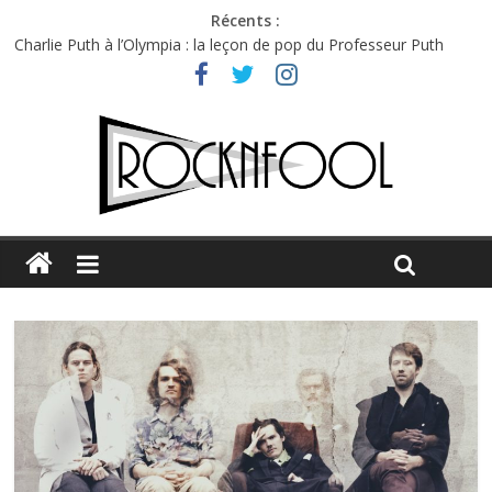
Récents :
Charlie Puth à l’Olympia : la leçon de pop du Professeur Puth
Festival Triptyque : un nouveau festival de musique indépendant
à Montréal
Hellfest 2026 vendredi : température et émotions en hausse
Hellfest 2026 jeudi : impossible de choisir entre chaleur et bonne
humeur
Première édition du Midgard Festival : entre bière, métal et
tatouages