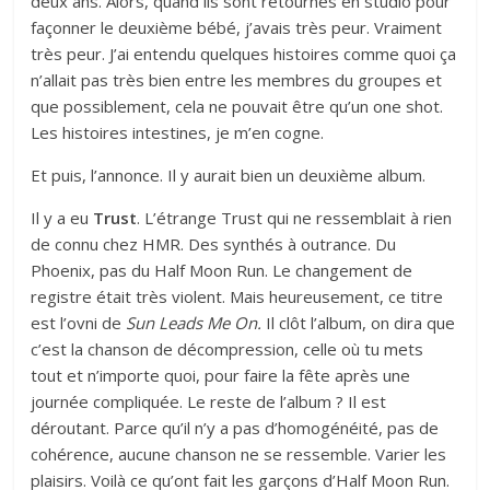
deux ans. Alors, quand ils sont retournés en studio pour
façonner le deuxième bébé, j’avais très peur. Vraiment
très peur. J’ai entendu quelques histoires comme quoi ça
n’allait pas très bien entre les membres du groupes et
que possiblement, cela ne pouvait être qu’un one shot.
Les histoires intestines, je m’en cogne.
Et puis, l’annonce. Il y aurait bien un deuxième album.
Il y a eu
Trust
. L’étrange Trust qui ne ressemblait à rien
de connu chez HMR. Des synthés à outrance. Du
Phoenix, pas du Half Moon Run. Le changement de
registre était très violent. Mais heureusement, ce titre
est l’ovni de
Sun Leads Me On.
Il clôt l’album, on dira que
c’est la chanson de décompression, celle où tu mets
tout et n’importe quoi, pour faire la fête après une
journée compliquée. Le reste de l’album ? Il est
déroutant. Parce qu’il n’y a pas d’homogénéité, pas de
cohérence, aucune chanson ne se ressemble. Varier les
plaisirs. Voilà ce qu’ont fait les garçons d’Half Moon Run.