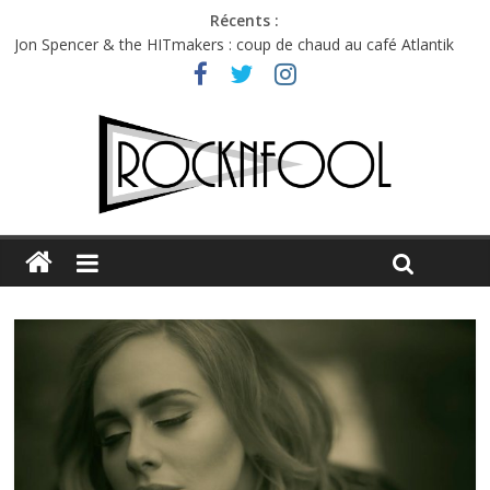
Récents :
Jon Spencer & the HITmakers : coup de chaud au café Atlantik
Hellfest 2026 vendredi : température et émotions en hausse
Hellfest 2026 jeudi : impossible de choisir entre chaleur et bonne
humeur
Première édition du Midgard Festival : entre bière, métal et
tatouages
Charlie Puth à l’Olympia : la leçon de pop du Professeur Puth