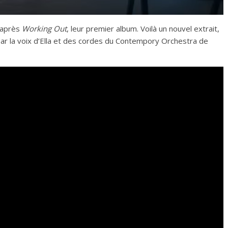
 après
Working Out
, leur premier album. Voilà un nouvel extrait,
par la voix d’Ella et des cordes du Contempory Orchestra de