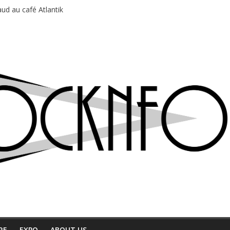
ud au café Atlantik
motions en hausse
 entre chaleur et bonne humeur
e bière, métal et tatouages
du Professeur Puth
RE
EXPO
ABOUT US