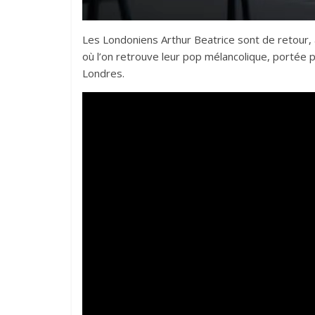
Les Londoniens Arthur Beatrice sont de retour,
où l’on retrouve leur pop mélancolique, portée 
Londres.