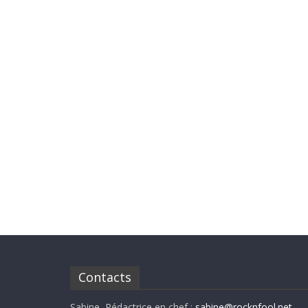
Contacts
Sabine, Rédactrice en chef :
sabine@rocknfool.net