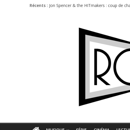
Récents :
Jon Spencer & the HITmakers : coup de cha
Hellfest 2026 vendredi : température et é
Hellfest 2026 jeudi : impossible de choisir
Première édition du Midgard Festival : entr
Charlie Puth à l’Olympia : la leçon de pop 
MUSIQUE
SÉRIE
CINÉMA
LECTU