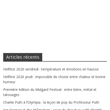
Articles récents
Hellfest 2026 vendredi : température et émotions en hausse
Hellfest 2026 jeudi : impossible de choisir entre chaleur et bonne
humeur
Première édition du Midgard Festival : entre bière, métal et
tatouages
Charlie Puth à l’Olympia : la leçon de pop du Professeur Puth
Jon Spencer & the HITmakers : coup de chaud au café Atlantik