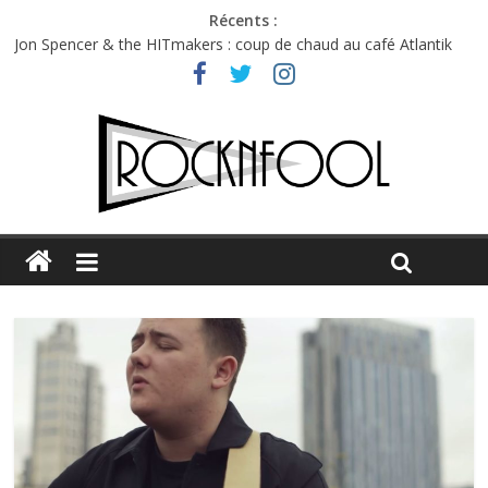
Récents :
Jon Spencer & the HITmakers : coup de chaud au café Atlantik
Hellfest 2026 vendredi : température et émotions en hausse
Hellfest 2026 jeudi : impossible de choisir entre chaleur et bonne
humeur
Première édition du Midgard Festival : entre bière, métal et
tatouages
Charlie Puth à l’Olympia : la leçon de pop du Professeur Puth