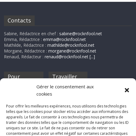
Contacts
Sabine, Rédactrice en chef :
sabine@rocknfool.net
Emma, Rédactrice :
emma@rocknfool.net
Mathilde, Rédactrice :
mathilde@rocknfool.net
Morgane, Rédactrice :
morgane@rocknfool.net
Renaud, Rédacteur :
renaud@rocknfool.net
[...]
Pour
Travailler
nourrir ta
pour nous ?
Gérer le consentement aux
discothèque
cookies
Si tu souhaites
contribuer à
Pour offrir les meilleures expériences, nous utilisons des technologies
Rocknfool, n'hésite
telles que les cookies pour stocker et/ou accéder aux informations des
pas à nous envoyer
appareils. Le fait de consentir à ces technologies nous permettra de
tes chroniques de
traiter des données telles que le comportement de navigation ou les ID
concerts, de films,
uniques sur ce site. Le fait de ne pas consentir ou de retirer son
séries ou des billets
consentement peut avoir un effet négatif sur certaines caractéristiques