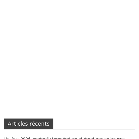
Articles récents
Hellfest 2026 vendredi : température et émotions en hausse