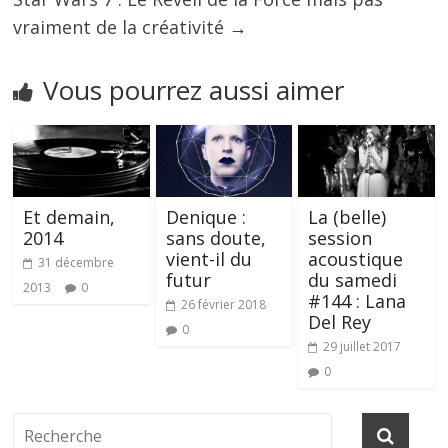
vraiment de la créativité
→
Vous pourrez aussi aimer
Et demain,
Denique :
La (belle)
2014
sans doute,
session
vient-il du
acoustique
31 décembre
futur
du samedi
2013
0
#144 : Lana
26 février 2018
Del Rey
0
29 juillet 2017
0