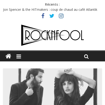
Récents :
Jon Spencer & the HITmakers : coup de chaud au café Atlantik
Hellfest 2026 vendredi : température et émotions en hausse
Hellfest 2026 jeudi : impossible de choisir entre chaleur et bonne
humeur
Première édition du Midgard Festival : entre bière, métal et
tatouages
Charlie Puth à l’Olympia : la leçon de pop du Professeur Puth