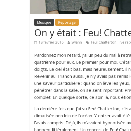
Musique
Reportage
On y était : Feu! Chatt
,
18 février 2016
Swann
Feu! Chatterton
live re
Pardonnez mon retard. J’ai un peu du mal à retra
quatrième pour eux. Le premier pour moi. C’était u
doigts. Le ciel était bas, mais heureusement, il ne
Revenir au Trianon aussi. Je n’y avais pas remis
une saveur particulière : quand on lève les yeux
pénétrer dans la salle, on se sent important. Pri
complet. En quelque sorte, ce soir-là, nous étio
La dernière fois que j’ai vu Feu! Chatterton, c’
climatisée non loin de l’océan. Y entrer avait été
l’avais compris. Déjà, ils m’avaient hypnotisée a
happent littéralement. Un concert de Feu! Chatt