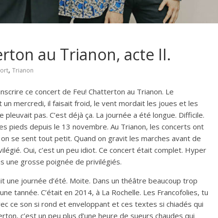
erton au Trianon, acte II.
,
port
Trianon
nscrire ce concert de Feu! Chatterton au Trianon. Le
n mercredi, il faisait froid, le vent mordait les joues et les
 pleuvait pas. C’est déjà ça. La journée a été longue. Difficile.
 les pieds depuis le 13 novembre. Au Trianon, les concerts ont
, on se sent tout petit. Quand on gravit les marches avant de
vilégié. Oui, c’est un peu idiot. Ce concert était complet. Hyper
ns une grosse poignée de privilégiés.
était une journée d’été. Moite. Dans un théâtre beaucoup trop
 une tannée. C’était en 2014, à La Rochelle. Les Francofolies, tu
vec ce son si rond et enveloppant et ces textes si chiadés qui
erton, c’est un peu plus d’une heure de sueurs chaudes qui