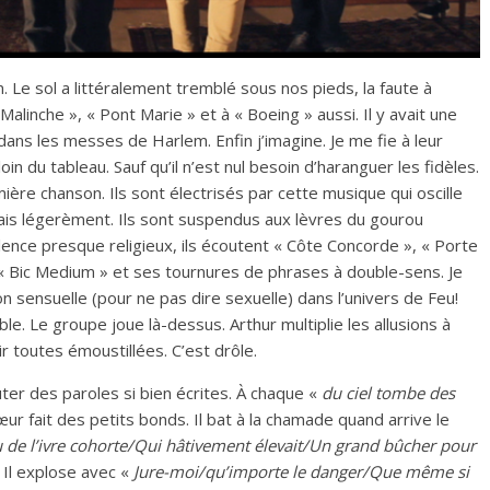
on. Le sol a littéralement tremblé sous nos pieds, la faute à
Malinche », « Pont Marie » et à « Boeing » aussi. Il y avait une
dans les messes de Harlem. Enfin j’imagine. Je me fie à leur
loin du tableau. Sauf qu’il n’est nul besoin d’haranguer les fidèles.
emière chanson. Ils sont électrisés par cette musique qui oscille
ais légerèment. Ils sont suspendus aux lèvres du gourou
lence presque religieux, ils écoutent « Côte Concorde », « Porte
y « Bic Medium » et ses tournures de phrases à double-sens. Je
on sensuelle (pour ne pas dire sexuelle) dans l’univers de Feu!
ble. Le groupe joue là-dessus. Arthur multiplie les allusions à
ir toutes émoustillées. C’est drôle.
uter des paroles si bien écrites. À chaque «
du ciel tombe des
ur fait des petits bonds. Il bat à la chamade quand arrive le
u de l’ivre cohorte/Qui hâtivement élevait/Un grand bûcher pour
. Il explose avec «
Jure-moi/qu’importe le danger/Que même si