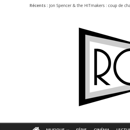
Récents :
Jon Spencer & the HITmakers : coup de cha
Hellfest 2026 vendredi : température et é
Hellfest 2026 jeudi : impossible de choisir
Première édition du Midgard Festival : entr
Charlie Puth à l’Olympia : la leçon de pop 
MUSIQUE
SÉRIE
CINÉMA
LECTU