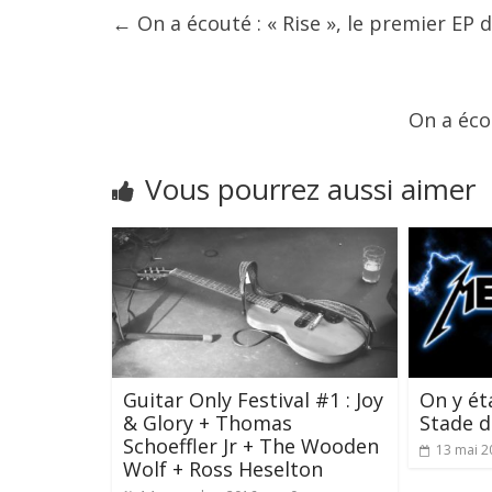
←
On a écouté : « Rise », le premier EP 
On a éco
Vous pourrez aussi aimer
Guitar Only Festival #1 : Joy
On y éta
& Glory + Thomas
Stade d
Schoeffler Jr + The Wooden
13 mai 2
Wolf + Ross Heselton