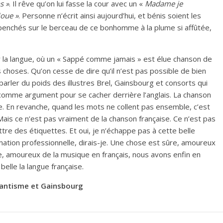
s »
. Il rêve qu’on lui fasse la cour avec un «
Madame je
joue »
. Personne n’écrit ainsi aujourd’hui, et bénis soient les
penchés sur le berceau de ce bonhomme à la plume si affûtée,
r la langue, où un « Sappé comme jamais » est élue chanson de
es choses. Qu’on cesse de dire qu’il n’est pas possible de bien
parler du poids des illustres Brel, Gainsbourg et consorts qui
, comme argument pour se cacher derrière l’anglais. La chanson
ite. En revanche, quand les mots ne collent pas ensemble, c’est
 Mais ce n’est pas vraiment de la chanson française. Ce n’est pas
ttre des étiquettes. Et oui, je n’échappe pas à cette belle
mation professionnelle, dirais-je. Une chose est sûre, amoureux
e, amoureux de la musique en français, nous avons enfin en
belle la langue française.
mantisme et Gainsbourg