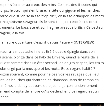
ent par s’écraser au creux des reins. Ce sont des frissons qui
corps, le cœur qui s’embrase, la tête qui gigote et les hanches
ce que si l’on se laisse trop aller, on laisse échapper les mots
 magnétisme ravageur. Ils le sont tous, en réalité. Les deux
truments. Le bassiste et son flegme presque british. Ce batteur
eur, à la fois.
 meilleure ouverture d’esprit depuis Fauve » (INTERVIEW)
anteur à la moustache fine et tiré à quatre épingle dans son
la scène, plongé dans ce halo de lumière, quand le reste de la
il est comme dans un état second, les doigts crispés, les traits
submergé par la musique et les mots. Et ce regard habité ?
l’horizon souvent, comme pour ne pas voir les ravages que Feu!
sent, les bouches qui chantent les chansons. Mais de temps en
lui-même, le dandy est parti et le jeune garçon, anciennement
 se rend compte de la folie qu’ils déclenchent. Le regard est un
conde.