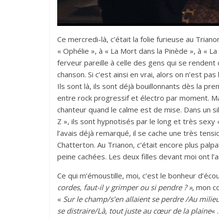
Ce mercredi-là, c’était la folie furieuse au Trian
« Ophélie », à « La Mort dans la Pinède », à « La 
ferveur pareille à celle des gens qui se rendent 
chanson. Si c’est ainsi en vrai, alors on n’est pas 
Ils sont là, ils sont déjà bouillonnants dès la pr
entre rock progressif et électro par moment. M
chanteur quand le calme est de mise. Dans un si
Z », ils sont hypnotisés par le long et très sex
l’avais déjà remarqué, il se cache une très tensi
Chatterton. Au Trianon, c’était encore plus palpa
peine cachées. Les deux filles devant moi ont l’a
Ce qui m’émoustille, moi, c’est le bonheur d’éco
cordes, faut-il y grimper ou si pendre ? »
, mon cœ
«
Sur le champ/s’en allaient se perdre /Au milie
se distraire/Là, tout juste au cœur de la plaine
« 