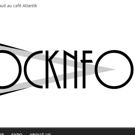
ud au café Atlantik
motions en hausse
 entre chaleur et bonne humeur
e bière, métal et tatouages
du Professeur Puth
RE
EXPO
ABOUT US