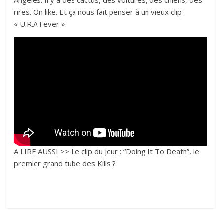
Angeles. Il y a des cactus, des voitures, des chiens, des
rires. On like. Et ça nous fait penser à un vieux clip :
« U.R.A Fever ».
A LIRE AUSSI >>
Le clip du jour : “Doing It To Death”, le
premier grand tube des Kills ?