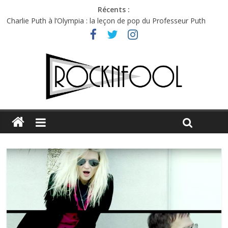
Récents :
Charlie Puth à l’Olympia : la leçon de pop du Professeur Puth
Festival Triptyque : un nouveau festival de musique indépendant
à Montréal
Hellfest 2026 vendredi : température et émotions en hausse
Hellfest 2026 jeudi : impossible de choisir entre chaleur et bonne
humeur
Première édition du Midgard Festival : entre bière, métal et
tatouages