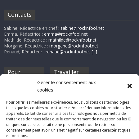
Contacts
Sabine, Rédactrice en chef :
sabine@rocknfool.net
Emma, Rédactrice :
emma@rocknfool.net
Mathilde, Rédactrice :
mathilde@rocknfool.net
Morgane, Rédactrice :
morgane@rocknfool.net
Renaud, Rédacteur :
renaud@rocknfool.net
[...]
Pour
Travailler
nourrir ta
pour nous ?
Gérer le consentement aux
discothèque
cookies
Si tu souhaites
contribuer à
Pour offrir les meilleures expériences, nous utilisons des technologies
Rocknfool, n'hésite
telles que les cookies pour stocker et/ou accéder aux informations des
pas à nous envoyer
appareils. Le fait de consentir à ces technologies nous permettra de
tes chroniques de
traiter des données telles que le comportement de navigation ou les ID
concerts, de films,
uniques sur ce site. Le fait de ne pas consentir ou de retirer son
séries ou des billets
consentement peut avoir un effet négatif sur certaines caractéristiques
d'humeur :
et fonctions.