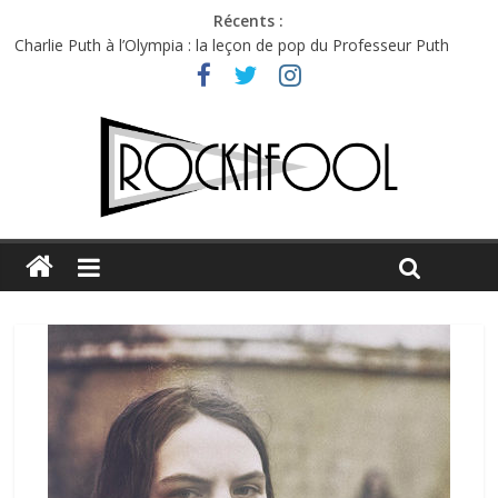
Récents :
Charlie Puth à l’Olympia : la leçon de pop du Professeur Puth
Festival Triptyque : un nouveau festival de musique indépendant
à Montréal
Hellfest 2026 vendredi : température et émotions en hausse
Hellfest 2026 jeudi : impossible de choisir entre chaleur et bonne
humeur
Première édition du Midgard Festival : entre bière, métal et
tatouages