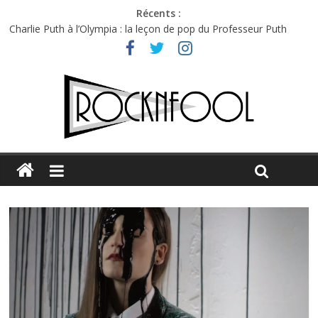
Récents :
Charlie Puth à l’Olympia : la leçon de pop du Professeur Puth
Festival Triptyque : un nouveau festival de musique indépendant
à Montréal
Hellfest 2026 vendredi : température et émotions en hausse
Hellfest 2026 jeudi : impossible de choisir entre chaleur et bonne
humeur
Première édition du Midgard Festival : entre bière, métal et
tatouages