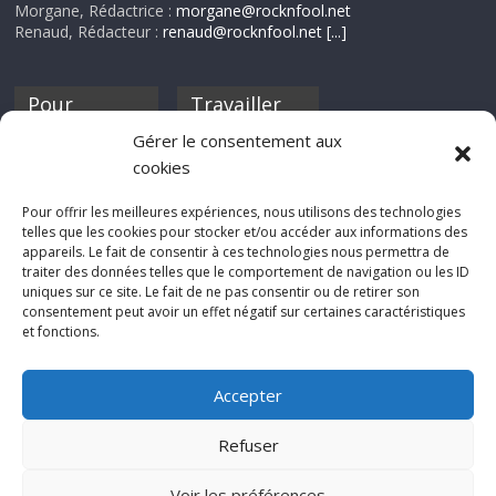
Morgane, Rédactrice :
morgane@rocknfool.net
Renaud, Rédacteur :
renaud@rocknfool.net
[...]
Pour
Travailler
nourrir ta
pour nous ?
Gérer le consentement aux
discothèque
cookies
Si tu souhaites
contribuer à
Pour offrir les meilleures expériences, nous utilisons des technologies
Rocknfool, n'hésite
telles que les cookies pour stocker et/ou accéder aux informations des
pas à nous envoyer
appareils. Le fait de consentir à ces technologies nous permettra de
tes chroniques de
traiter des données telles que le comportement de navigation ou les ID
concerts, de films,
uniques sur ce site. Le fait de ne pas consentir ou de retirer son
séries ou des billets
consentement peut avoir un effet négatif sur certaines caractéristiques
d'humeur :
et fonctions.
sabine@rocknfool.
net
Accepter
Refuser
Voir les préférences