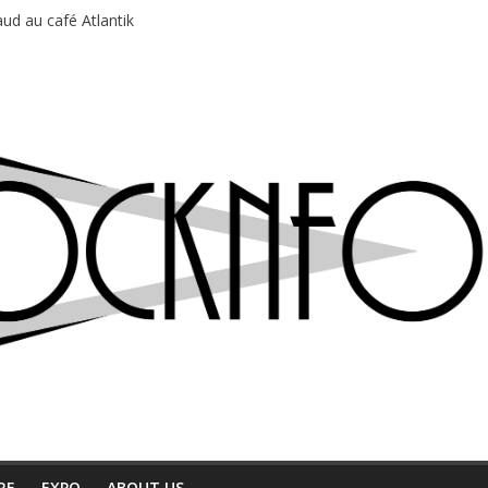
ud au café Atlantik
motions en hausse
 entre chaleur et bonne humeur
e bière, métal et tatouages
du Professeur Puth
RE
EXPO
ABOUT US