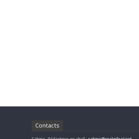
Contacts
Sabine, Rédactrice en chef :
sabine@rocknfool.net