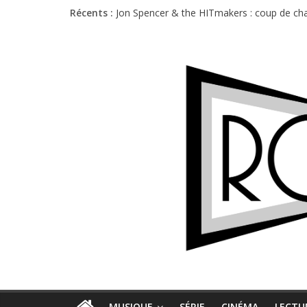
Récents :
Jon Spencer & the HITmakers : coup de cha
Hellfest 2026 vendredi : température et é
Hellfest 2026 jeudi : impossible de choisir
Première édition du Midgard Festival : entr
Charlie Puth à l’Olympia : la leçon de pop 
MUSIQUE
SÉRIE
CINÉMA
LECTU