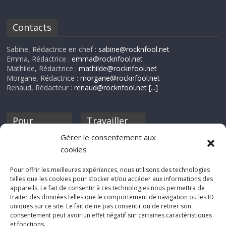
Contacts
Sabine, Rédactrice en chef :
sabine@rocknfool.net
Emma, Rédactrice :
emma@rocknfool.net
Mathilde, Rédactrice :
mathilde@rocknfool.net
Morgane, Rédactrice :
morgane@rocknfool.net
Renaud, Rédacteur :
renaud@rocknfool.net
[...]
Pour
Travailler
nourrir ta
pour nous ?
Gérer le consentement aux
discothèque
cookies
Si tu souhaites
contribuer à
Pour offrir les meilleures expériences, nous utilisons des technologies
Rocknfool, n'hésite
telles que les cookies pour stocker et/ou accéder aux informations des
pas à nous envoyer
appareils. Le fait de consentir à ces technologies nous permettra de
tes chroniques de
traiter des données telles que le comportement de navigation ou les ID
concerts, de films,
uniques sur ce site. Le fait de ne pas consentir ou de retirer son
séries ou des billets
consentement peut avoir un effet négatif sur certaines caractéristiques
d'humeur :
et fonctions.