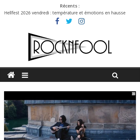
Récents :
Hellfest 2026 vendredi : température et émotions en hausse
Hellfest 2026 jeudi : impossible de choisir entre chaleur et bonne
humeur
Première édition du Midgard Festival : entre bière, métal et
tatouages
Charlie Puth à l’Olympia : la leçon de pop du Professeur Puth
Jon Spencer & the HITmakers : coup de chaud au café Atlantik