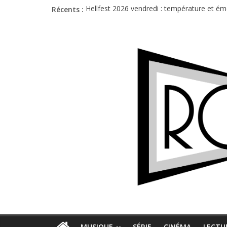
Récents :
Hellfest 2026 vendredi : température et é
Hellfest 2026 jeudi : impossible de choisir
Première édition du Midgard Festival : entr
Charlie Puth à l’Olympia : la leçon de pop 
Jon Spencer & the HITmakers : coup de cha
MUSIQUE
SÉRIE
CINÉMA
LECTU