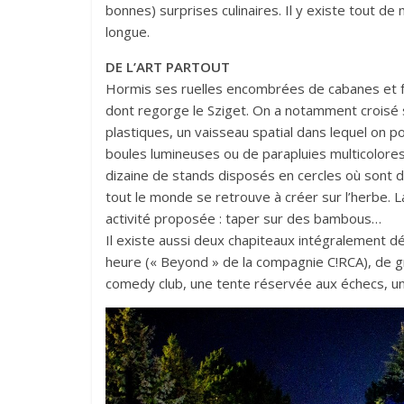
bonnes) surprises culinaires. Il y existe tout d
longue.
DE L’ART PARTOUT
Hormis ses ruelles encombrées de cabanes et foo
dont regorge le Sziget. On a notamment croisé s
plastiques, un vaisseau spatial dans lequel on p
boules lumineuses ou de parapluies multicolores. 
dizaine de stands disposés en cercles où sont dé
tout le monde se retrouve à créer sur l’herbe. L
activité proposée : taper sur des bambous…
Il existe aussi deux chapiteaux intégralement d
heure (« Beyond » de la compagnie C!RCA), de gra
comedy club, une tente réservée aux échecs, un