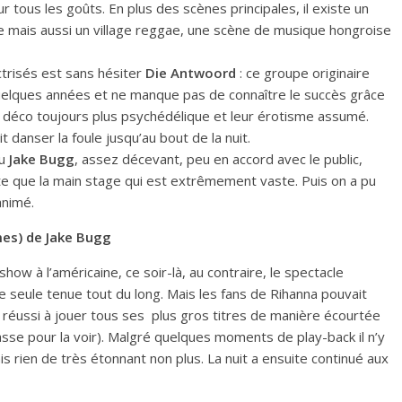
ur tous les goûts. En plus des scènes principales, il existe un
e mais aussi un village reggae, une scène de musique hongroise
ctrisés est sans hésiter
Die Antwoord
: ce groupe originaire
quelques années et ne manque pas de connaître le succès grâce
eur déco toujours plus psychédélique et leur érotisme assumé.
it danser la foule jusqu’au bout de la nuit.
vu
Jake Bugg
, assez décevant, peu en accord avec le public,
miste que la main stage qui est extrêmement vaste. Puis on a pu
animé.
mes) de Jake Bugg
show à l’américaine, ce soir-là, au contraire, le spectacle
e seule tenue tout du long. Mais les fans de Rihanna pouvait
a réussi à jouer tous ses plus gros titres de manière écourtée
asse pour la voir). Malgré quelques moments de play-back il n’y
 rien de très étonnant non plus. La nuit a ensuite continué aux