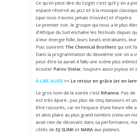
Ce qu’on peut dire du Sziget c’est qu’il y en a po
espace réservé au jazz et à la musique classiqu
(que nous n’avons jamais trouvée) et d’opéra.
Le premier soir, le groupe qui nous a le plus éle
d’Afrique du Sud enchaîne les festivals depuis 
à leur énergie folle, leurs beats entraînants, l
Puis suivirent
The Chemical Brothers
qui ont fa
Dans la programmation du deuxième soir on a 
peut-être lui aurait-il fallu une scène plus inti
écouter
Parov Stelar
, toujours aussi joyeux et 
À LIRE AUSSI
>>
Le retour en grâce (et en lar
Le gros nom de la soirée c’est
Rihanna
. Pas de 
est très épuré ; pas plus de cinq danseurs et un
être rassurés, car en l’espace d’une heure elle 
et ainsi plaire au plus grand nombre (venu en m
avait rien de décevant dans sa performance, mais
côtés de
DJ SLINK
et
NARA
aux platines.