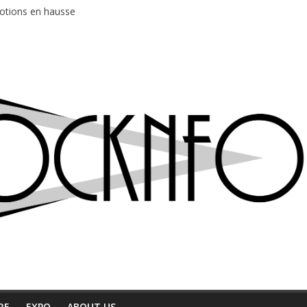
motions en hausse
 entre chaleur et bonne humeur
e bière, métal et tatouages
du Professeur Puth
ud au café Atlantik
RE
EXPO
ABOUT US