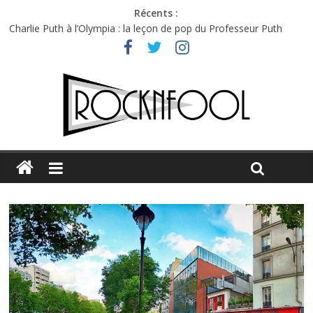
Récents :
Charlie Puth à l’Olympia : la leçon de pop du Professeur Puth
Festival Triptyque : un nouveau festival de musique indépendant
à Montréal
Hellfest 2026 vendredi : température et émotions en hausse
Hellfest 2026 jeudi : impossible de choisir entre chaleur et bonne
humeur
Première édition du Midgard Festival : entre bière, métal et
tatouages