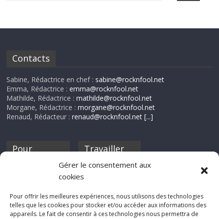
Contacts
Sabine, Rédactrice en chef :
sabine@rocknfool.net
Emma, Rédactrice :
emma@rocknfool.net
Mathilde, Rédactrice :
mathilde@rocknfool.net
Morgane, Rédactrice :
morgane@rocknfool.net
Renaud, Rédacteur :
renaud@rocknfool.net
[...]
Pour
Travailler
nourrir ta
pour nous ?
Gérer le consentement aux
discothèque
cookies
Si tu souhaites
contribuer à
Pour offrir les meilleures expériences, nous utilisons des technologies
Rocknfool, n'hésite
telles que les cookies pour stocker et/ou accéder aux informations des
pas à nous envoyer
appareils. Le fait de consentir à ces technologies nous permettra de
tes chroniques de