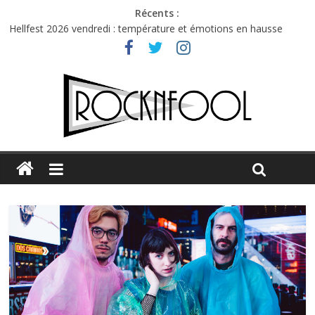
Récents :
Hellfest 2026 vendredi : température et émotions en hausse
Hellfest 2026 jeudi : impossible de choisir entre chaleur et bonne
humeur
Première édition du Midgard Festival : entre bière, métal et
tatouages
Charlie Puth à l’Olympia : la leçon de pop du Professeur Puth
Jon Spencer & the HITmakers : coup de chaud au café Atlantik