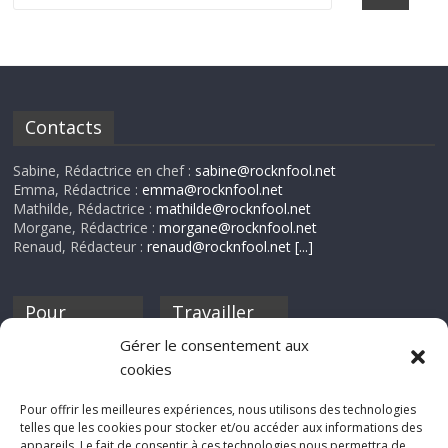
Contacts
Sabine, Rédactrice en chef :
sabine@rocknfool.net
Emma, Rédactrice :
emma@rocknfool.net
Mathilde, Rédactrice :
mathilde@rocknfool.net
Morgane, Rédactrice :
morgane@rocknfool.net
Renaud, Rédacteur :
renaud@rocknfool.net
[...]
Pour
Travailler
nourrir ta
pour nous ?
Gérer le consentement aux
discothèque
cookies
Si tu souhaites
contribuer à
Pour offrir les meilleures expériences, nous utilisons des technologies
Rocknfool, n'hésite
telles que les cookies pour stocker et/ou accéder aux informations des
pas à nous envoyer
appareils. Le fait de consentir à ces technologies nous permettra de