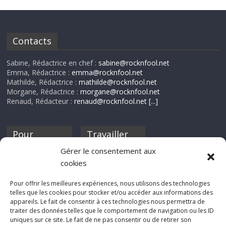
Contacts
Sabine, Rédactrice en chef :
sabine@rocknfool.net
Emma, Rédactrice :
emma@rocknfool.net
Mathilde, Rédactrice :
mathilde@rocknfool.net
Morgane, Rédactrice :
morgane@rocknfool.net
Renaud, Rédacteur :
renaud@rocknfool.net
[...]
Pour
Travailler
nourrir ta
pour nous ?
Gérer le consentement aux
discothèque
cookies
Si tu souhaites
contribuer à
Pour offrir les meilleures expériences, nous utilisons des technologies
Rocknfool, n'hésite
telles que les cookies pour stocker et/ou accéder aux informations des
pas à nous envoyer
appareils. Le fait de consentir à ces technologies nous permettra de
tes chroniques de
traiter des données telles que le comportement de navigation ou les ID
concerts, de films,
uniques sur ce site. Le fait de ne pas consentir ou de retirer son
séries ou des billets