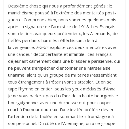
Deuxième chose qui nous a profondément gênés : le
manichéisme poussé à l’extrême des mentalités post-
guerre. Comprenez bien, nous sommes quelques mois
après la signature de l’armistice de 1918. Les Français
sont de fiers vainqueurs prétentieux, les Allemands, de
fieffés perdants humiliés réfléchissant déjà à
la vengeance.
Frantz
exploite
ces deux mentalités avec
une candeur déconcertante et infantile : ces Français
déjeunant calmement dans une brasserie parisienne, qui
ne peuvent s’empêcher d’entonner une Marseillaise
unanime, alors qu’un groupe de militaires (ressemblant
tous étrangement à Pétain) vont s’attabler. Et on se
tape l’hymne en entier, sous les yeux médusés d’Anna.
Je ne vous parlerai pas du dîner de la haute bourgeoisie
bourguignonne, avec une duchesse qui, pour couper
court à l’humour douteux d’une invitée préfère dévier
l’attention de la tablée en sommant le « fromââge » à
son personnel. Du côté de l’Allemagne, on a ce groupe