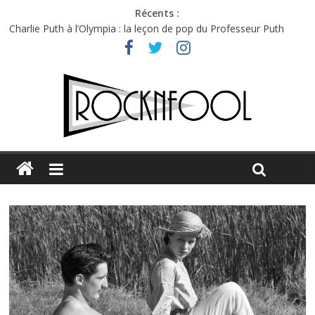
Récents :
Charlie Puth à l’Olympia : la leçon de pop du Professeur Puth
Festival Triptyque : un nouveau festival de musique indépendant
à Montréal
Hellfest 2026 vendredi : température et émotions en hausse
Hellfest 2026 jeudi : impossible de choisir entre chaleur et bonne
humeur
Première édition du Midgard Festival : entre bière, métal et
tatouages