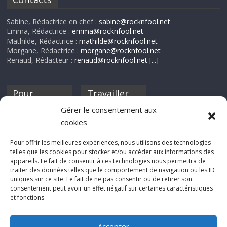
Sabine, Rédactrice en chef :
sabine@rocknfool.net
Emma, Rédactrice :
emma@rocknfool.net
Mathilde, Rédactrice :
mathilde@rocknfool.net
Morgane, Rédactrice :
morgane@rocknfool.net
Renaud, Rédacteur :
renaud@rocknfool.net
[...]
Pour
Travailler
nourrir ta
pour nous ?
Gérer le consentement aux
discothèque
cookies
Si tu souhaites
contribuer à
Pour offrir les meilleures expériences, nous utilisons des technologies
Rocknfool, n'hésite
telles que les cookies pour stocker et/ou accéder aux informations des
pas à nous envoyer
appareils. Le fait de consentir à ces technologies nous permettra de
tes chroniques de
traiter des données telles que le comportement de navigation ou les ID
concerts, de films,
uniques sur ce site. Le fait de ne pas consentir ou de retirer son
séries ou des billets
consentement peut avoir un effet négatif sur certaines caractéristiques
d'humeur :
et fonctions.
sabine@rocknfool.
net
Accepter