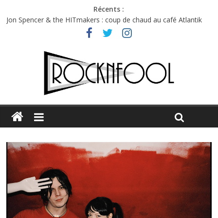
Récents :
Jon Spencer & the HITmakers : coup de chaud au café Atlantik
Hellfest 2026 vendredi : température et émotions en hausse
Hellfest 2026 jeudi : impossible de choisir entre chaleur et bonne
humeur
Première édition du Midgard Festival : entre bière, métal et
tatouages
Charlie Puth à l’Olympia : la leçon de pop du Professeur Puth