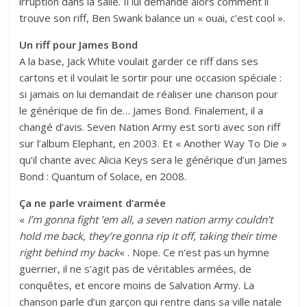
irruption dans la salle. Il lui demande alors comment il
trouve son riff, Ben Swank balance un « ouai, c’est cool ».
Un riff pour James Bond
A la base, Jack White voulait garder ce riff dans ses
cartons et il voulait le sortir pour une occasion spéciale :
si jamais on lui demandait de réaliser une chanson pour
le générique de fin de… James Bond. Finalement, il a
changé d’avis. Seven Nation Army est sorti avec son riff
sur l’album Elephant, en 2003. Et « Another Way To Die »
qu’il chante avec Alicia Keys sera le générique d’un James
Bond : Quantum of Solace, en 2008.
Ça ne parle vraiment d’armée
«
I’m gonna fight ’em all, a seven nation army couldn’t
hold me back, they’re gonna rip it off, taking their time
right behind my back
« . Nope. Ce n’est pas un hymne
guerrier, il ne s’agit pas de véritables armées, de
conquêtes, et encore moins de Salvation Army. La
chanson parle d’un garçon qui rentre dans sa ville natale